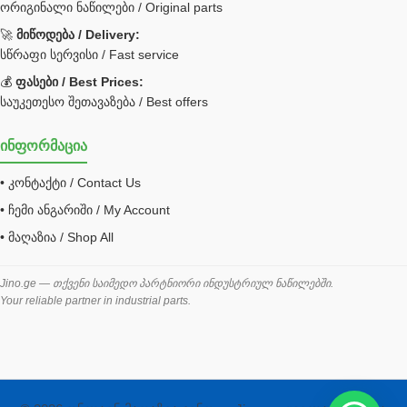
ორიგინალი ნაწილები / Original parts
Bobcat ფილტრი
Caterpillar ფილტრი
🚀
მიწოდება / Delivery:
JCB ფილტრი
სწრაფი სერვისი / Fast service
💰
ფასები / Best Prices:
ქვაბი გათბობა მილები
საუკეთესო შეთავაზება / Best offers
ცენტრალური გათბობის ქვაბი
ინფორმაცია
შემაერთებელი / გადამყვანი UNF ORFS
• კონტაქტი / Contact Us
შემაერთებელი BSPP /გადამყვანი
• ჩემი ანგარიში / My Account
შესაფუთი მანქანა ვაკუმით
• მაღაზია / Shop All
შლანგი
საწვავის შლანგი
Jino.ge — თქვენი საიმედო პარტნიორი ინდუსტრიულ ნაწილებში.
Your reliable partner in industrial parts.
შლანგის ჩასაპრესი დანადგარი
ხამუთი
ხელსაწყოები
ჰაერის კონდიციონერი