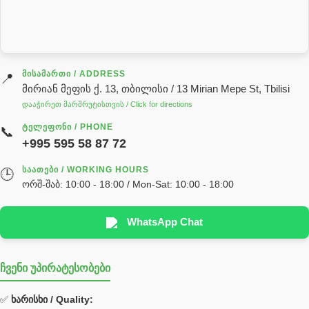
სარქველი
საცხებ საპოხი მასალები
გადაცემათა კოლოფის ზეთი( კარობკის ზეთი)
ძრავის ზეთი
ᲛᲘᲡᲐᲛᲐᲠᲗᲘ / ADDRESS
📍
მირიან მეფის ქ. 13, თბილისი / 13 Mirian Mepe St, Tbilisi
ჰიდრავლიკის ზეთი
დააჭირეთ მარშრუტისთვის / Click for directions
საჭის მექანიზმის ნაწილები (რეიკები) / Детали рулевых
ᲢᲔᲚᲔᲤᲝᲜᲘ / PHONE
📞
реек
+995 595 58 87 72
სწრაფჩამკეტი
ᲡᲐᲐᲗᲔᲑᲘ / WORKING HOURS
🕒
სხადასხვა
ორშ-შაბ: 10:00 - 18:00 / Mon-Sat: 10:00 - 18:00
ტელესკოპური შტოკის სალნიკების ნაკრები
EDBRO
WhatsApp Chat
Hyva
ჩვენი უპირატესობები
უჟანგავი ფოლადი
ფილტრი
✅
ხარისხი / Quality: