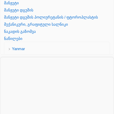
მანჟეტი
მანჟეტი დგუშის
მანჟეტი დგუშის პოლიურეტანის / ფტოროპლასტის
მექანიკური, გრაფიტული სალნიკი
ნაკადის გაზომვა
ნაწილები
Yanmar
პალეტის შესაფუთი დანადგარი
პილნიკი
პილნიკი პლასმასის
პნევმატიკა
რეზინის რგოლი
როტატორი
სალნიკი