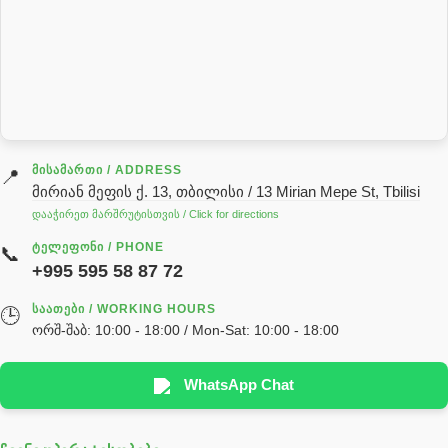
როტატორი
სალნიკი
სარქველი
საცხებ საპოხი მასალები
გადაცემათა კოლოფის ზეთი( კარობკის ზეთი)
ძრავის ზეთი
ᲛᲘᲡᲐᲛᲐᲠᲗᲘ / ADDRESS
📍
მირიან მეფის ქ. 13, თბილისი / 13 Mirian Mepe St, Tbilisi
ჰიდრავლიკის ზეთი
დააჭირეთ მარშრუტისთვის / Click for directions
საჭის მექანიზმის ნაწილები (რეიკები) / Детали рулевых
ᲢᲔᲚᲔᲤᲝᲜᲘ / PHONE
📞
реек
+995 595 58 87 72
სწრაფჩამკეტი
ᲡᲐᲐᲗᲔᲑᲘ / WORKING HOURS
🕒
სხადასხვა
ორშ-შაბ: 10:00 - 18:00 / Mon-Sat: 10:00 - 18:00
ტელესკოპური შტოკის სალნიკების ნაკრები
EDBRO
WhatsApp Chat
Hyva