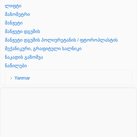
ლიფტი
მანომეტრი
მანჟეტი
მანჟეტი დგუშის
მანჟეტი დგუშის პოლიურეტანის / ფტოროპლასტის
მექანიკური, გრაფიტული სალნიკი
ნაკადის გაზომვა
ნაწილები
Yanmar
პალეტის შესაფუთი დანადგარი
პილნიკი
პილნიკი პლასმასის
პნევმატიკა
რეზინის რგოლი