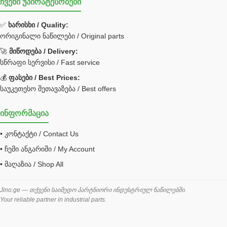
ჩვენი უპირატესობები
უჟანგავი ფოლადი
ფილტრი
✅
ხარისხი / Quality:
ორიგინალი ნაწილები / Original parts
Bobcat ფილტრი
Caterpillar ფილტრი
🚀
მიწოდება / Delivery:
JCB ფილტრი
სწრაფი სერვისი / Fast service
💰
ფასები / Best Prices:
ქვაბი გათბობა მილები
საუკეთესო შეთავაზება / Best offers
ცენტრალური გათბობის ქვაბი
ინფორმაცია
შემაერთებელი / გადამყვანი UNF ORFS
• კონტაქტი / Contact Us
შემაერთებელი BSPP /გადამყვანი
• ჩემი ანგარიში / My Account
შესაფუთი მანქანა ვაკუმით
• მაღაზია / Shop All
შლანგი
საწვავის შლანგი
Jino.ge — თქვენი საიმედო პარტნიორი ინდუსტრიულ ნაწილებში.
Your reliable partner in industrial parts.
შლანგის ჩასაპრესი დანადგარი
ხამუთი