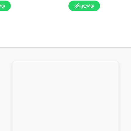
ად
ვრცლად