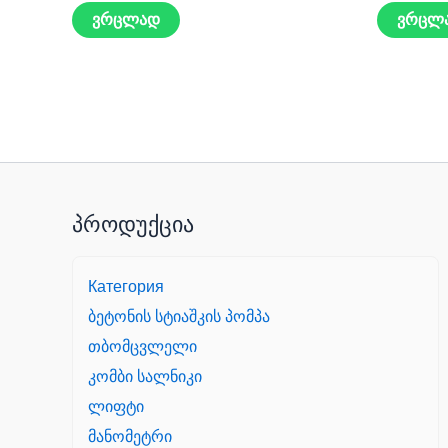
ვრცლად
ვრცლ
პროდუქცია
Категория
ბეტონის სტიაშკის პომპა
თბომცვლელი
კომბი სალნიკი
ლიფტი
მანომეტრი