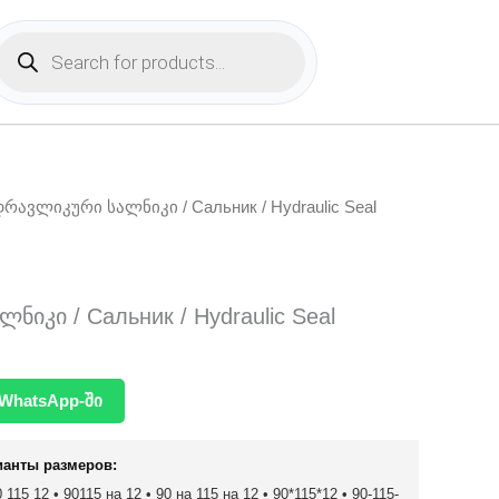
Products
search
დრავლიკური სალნიკი / Сальник / Hydraulic Seal
იკი / Сальник / Hydraulic Seal
WhatsApp-ში
ианты размеров:
115 12 • 90115 на 12 • 90 на 115 на 12 • 90*115*12 • 90-115-