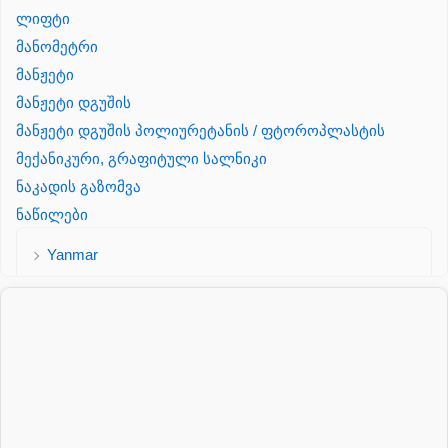
ლიფტი
მანომეტრი
მანჟეტი
მანჟეტი დგუშის
მანჟეტი დგუშის პოლიურეტანის / ფტოროპლასტის
მექანიკური, გრაფიტული სალნიკი
ნაკადის გაზომვა
ნაწილები
Yanmar
პალეტის შესაფუთი დანადგარი
პილნიკი
პილნიკი პლასმასის
პნევმატიკა
რეზინის რგოლი