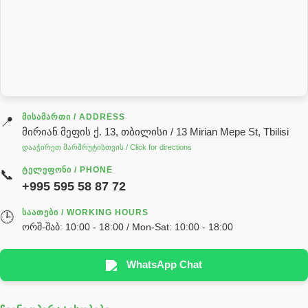
როტატორი
სალნიკი
სარქველი
საცხებ საპოხი მასალები
გადაცემათა კოლოფის ზეთი( კარობკის ზეთი)
ძრავის ზეთი
ᲛᲘᲡᲐᲛᲐᲠᲗᲘ / ADDRESS
📍
მირიან მეფის ქ. 13, თბილისი / 13 Mirian Mepe St, Tbilisi
ჰიდრავლიკის ზეთი
დააჭირეთ მარშრუტისთვის / Click for directions
საჭის მექანიზმის ნაწილები (რეიკები) / Детали рулевых
ᲢᲔᲚᲔᲤᲝᲜᲘ / PHONE
📞
реек
+995 595 58 87 72
სწრაფჩამკეტი
ᲡᲐᲐᲗᲔᲑᲘ / WORKING HOURS
🕒
სხადასხვა
ორშ-შაბ: 10:00 - 18:00 / Mon-Sat: 10:00 - 18:00
ტელესკოპური შტოკის სალნიკების ნაკრები
EDBRO
WhatsApp Chat
Hyva