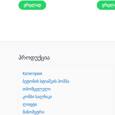
ვრცლად
ვრცლ
პროდუქცია
Категория
ბეტონის სტიაშკის პომპა
თბომცვლელი
კომბი სალნიკი
ლიფტი
მანომეტრი