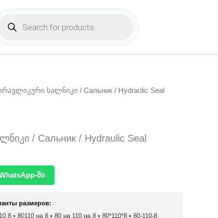
Products
search
დრავლიკური სალნიკი / Сальник / Hydraulic Seal
იკი / Сальник / Hydraulic Seal
WhatsApp-ში
ианты размеров:
0 8 • 80110 на 8 • 80 на 110 на 8 • 80*110*8 • 80-110-8