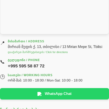
როტატორი
სალნიკი
სარქველი
საცხებ საპოხი მასალები
გადაცემათა კოლოფის ზეთი( კარობკის ზეთი)
ძრავის ზეთი
ᲛᲘᲡᲐᲛᲐᲠᲗᲘ / ADDRESS
📍
მირიან მეფის ქ. 13, თბილისი / 13 Mirian Mepe St, Tbilisi
ჰიდრავლიკის ზეთი
დააჭირეთ მარშრუტისთვის / Click for directions
საჭის მექანიზმის ნაწილები (რეიკები) / Детали рулевых
ᲢᲔᲚᲔᲤᲝᲜᲘ / PHONE
📞
реек
+995 595 58 87 72
სწრაფჩამკეტი
ᲡᲐᲐᲗᲔᲑᲘ / WORKING HOURS
🕒
სხადასხვა
ორშ-შაბ: 10:00 - 18:00 / Mon-Sat: 10:00 - 18:00
ტელესკოპური შტოკის სალნიკების ნაკრები
EDBRO
WhatsApp Chat
Hyva