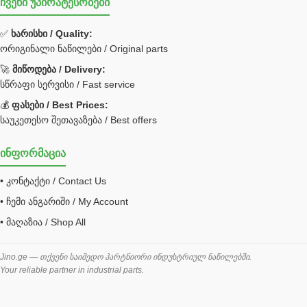
ჩვენი უპირატესობები
უჟანგავი ფოლადი
ფილტრი
✅
ხარისხი / Quality:
ორიგინალი ნაწილები / Original parts
Bobcat ფილტრი
Caterpillar ფილტრი
🚀
მიწოდება / Delivery:
JCB ფილტრი
სწრაფი სერვისი / Fast service
💰
ფასები / Best Prices:
ქვაბი გათბობა მილები
საუკეთესო შეთავაზება / Best offers
ცენტრალური გათბობის ქვაბი
ინფორმაცია
შემაერთებელი / გადამყვანი UNF ORFS
• კონტაქტი / Contact Us
შემაერთებელი BSPP /გადამყვანი
• ჩემი ანგარიში / My Account
შესაფუთი მანქანა ვაკუმით
• მაღაზია / Shop All
შლანგი
საწვავის შლანგი
Jino.ge — თქვენი საიმედო პარტნიორი ინდუსტრიულ ნაწილებში.
Your reliable partner in industrial parts.
შლანგის ჩასაპრესი დანადგარი
ხამუთი