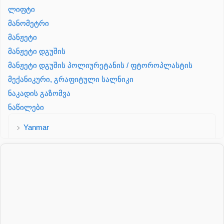
ლიფტი
მანომეტრი
მანჟეტი
მანჟეტი დგუშის
მანჟეტი დგუშის პოლიურეტანის / ფტოროპლასტის
მექანიკური, გრაფიტული სალნიკი
ნაკადის გაზომვა
ნაწილები
Yanmar
პალეტის შესაფუთი დანადგარი
პილნიკი
პილნიკი პლასმასის
პნევმატიკა
რეზინის რგოლი