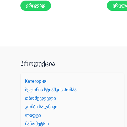
ვრცლად
ვრცლ
პროდუქცია
Категория
ბეტონის სტიაშკის პომპა
თბომცვლელი
კომბი სალნიკი
ლიფტი
მანომეტრი