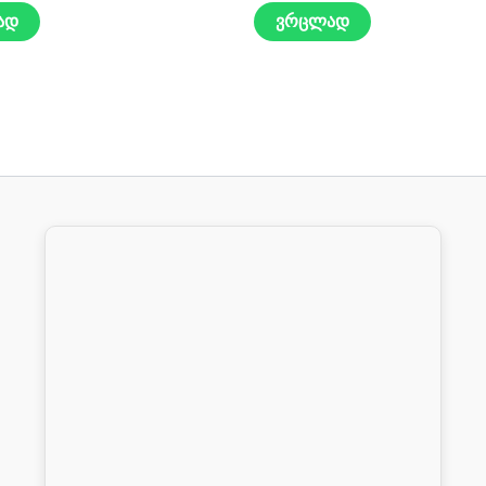
ად
ვრცლად