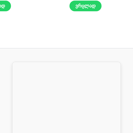
ად
ვრცლად