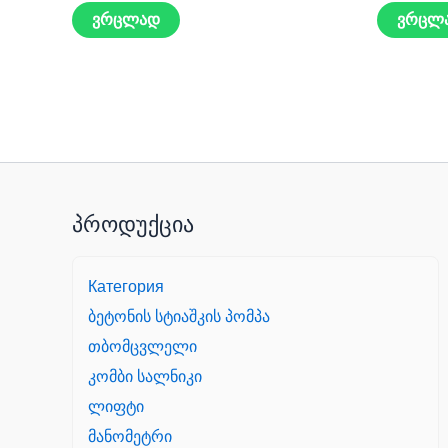
ვრცლად
ვრცლ
პროდუქცია
Категория
ბეტონის სტიაშკის პომპა
თბომცვლელი
კომბი სალნიკი
ლიფტი
მანომეტრი