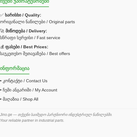
ჩვენი უპირატესობები
უჟანგავი ფოლადი
ფილტრი
✅
ხარისხი / Quality:
ორიგინალი ნაწილები / Original parts
Bobcat ფილტრი
Caterpillar ფილტრი
🚀
მიწოდება / Delivery:
JCB ფილტრი
სწრაფი სერვისი / Fast service
💰
ფასები / Best Prices:
ქვაბი გათბობა მილები
საუკეთესო შეთავაზება / Best offers
ცენტრალური გათბობის ქვაბი
ინფორმაცია
შემაერთებელი / გადამყვანი UNF ORFS
• კონტაქტი / Contact Us
შემაერთებელი BSPP /გადამყვანი
• ჩემი ანგარიში / My Account
შესაფუთი მანქანა ვაკუმით
• მაღაზია / Shop All
შლანგი
საწვავის შლანგი
Jino.ge — თქვენი საიმედო პარტნიორი ინდუსტრიულ ნაწილებში.
Your reliable partner in industrial parts.
შლანგის ჩასაპრესი დანადგარი
ხამუთი