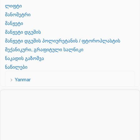
ლიფტი
მანომეტრი
მანჟეტი
მანჟეტი დგუშის
მანჟეტი დგუშის პოლიურეტანის / ფტოროპლასტის
მექანიკური, გრაფიტული სალნიკი
ნაკადის გაზომვა
ნაწილები
Yanmar
პალეტის შესაფუთი დანადგარი
პილნიკი
პილნიკი პლასმასის
პნევმატიკა
რეზინის რგოლი