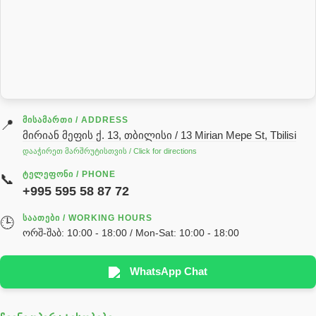
როტატორი
სალნიკი
სარქველი
საცხებ საპოხი მასალები
გადაცემათა კოლოფის ზეთი( კარობკის ზეთი)
ძრავის ზეთი
ᲛᲘᲡᲐᲛᲐᲠᲗᲘ / ADDRESS
📍
მირიან მეფის ქ. 13, თბილისი / 13 Mirian Mepe St, Tbilisi
ჰიდრავლიკის ზეთი
დააჭირეთ მარშრუტისთვის / Click for directions
საჭის მექანიზმის ნაწილები (რეიკები) / Детали рулевых
ᲢᲔᲚᲔᲤᲝᲜᲘ / PHONE
📞
реек
+995 595 58 87 72
სწრაფჩამკეტი
ᲡᲐᲐᲗᲔᲑᲘ / WORKING HOURS
🕒
სხადასხვა
ორშ-შაბ: 10:00 - 18:00 / Mon-Sat: 10:00 - 18:00
ტელესკოპური შტოკის სალნიკების ნაკრები
EDBRO
WhatsApp Chat
Hyva