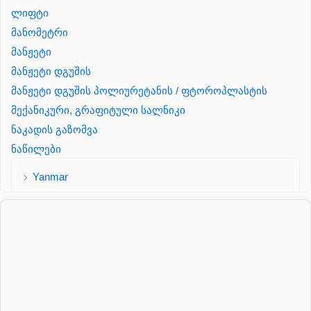
ლიფტი
მანომეტრი
მანჟეტი
მანჟეტი დგუშის
მანჟეტი დგუშის პოლიურეტანის / ფტოროპლასტის
მექანიკური, გრაფიტული სალნიკი
ნაკადის გაზომვა
ნაწილები
Yanmar
პალეტის შესაფუთი დანადგარი
პილნიკი
პილნიკი პლასმასის
პნევმატიკა
რეზინის რგოლი