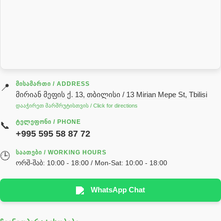
როტატორი
სალნიკი
სარქველი
საცხებ საპოხი მასალები
გადაცემათა კოლოფის ზეთი( კარობკის ზეთი)
ძრავის ზეთი
ᲛᲘᲡᲐᲛᲐᲠᲗᲘ / ADDRESS
📍
მირიან მეფის ქ. 13, თბილისი / 13 Mirian Mepe St, Tbilisi
ჰიდრავლიკის ზეთი
დააჭირეთ მარშრუტისთვის / Click for directions
საჭის მექანიზმის ნაწილები (რეიკები) / Детали рулевых
ᲢᲔᲚᲔᲤᲝᲜᲘ / PHONE
📞
реек
+995 595 58 87 72
სწრაფჩამკეტი
ᲡᲐᲐᲗᲔᲑᲘ / WORKING HOURS
🕒
სხადასხვა
ორშ-შაბ: 10:00 - 18:00 / Mon-Sat: 10:00 - 18:00
ტელესკოპური შტოკის სალნიკების ნაკრები
EDBRO
WhatsApp Chat
Hyva