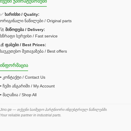
ჩვენი უპირატესობები
უჟანგავი ფოლადი
ფილტრი
✅
ხარისხი / Quality:
ორიგინალი ნაწილები / Original parts
Bobcat ფილტრი
Caterpillar ფილტრი
🚀
მიწოდება / Delivery:
JCB ფილტრი
სწრაფი სერვისი / Fast service
💰
ფასები / Best Prices:
ქვაბი გათბობა მილები
საუკეთესო შეთავაზება / Best offers
ცენტრალური გათბობის ქვაბი
ინფორმაცია
შემაერთებელი / გადამყვანი UNF ORFS
• კონტაქტი / Contact Us
შემაერთებელი BSPP /გადამყვანი
• ჩემი ანგარიში / My Account
შესაფუთი მანქანა ვაკუმით
• მაღაზია / Shop All
შლანგი
საწვავის შლანგი
Jino.ge — თქვენი საიმედო პარტნიორი ინდუსტრიულ ნაწილებში.
Your reliable partner in industrial parts.
შლანგის ჩასაპრესი დანადგარი
ხამუთი