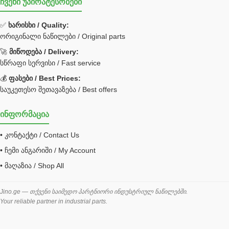
ჩვენი უპირატესობები
უჟანგავი ფოლადი
ფილტრი
✅
ხარისხი / Quality:
ორიგინალი ნაწილები / Original parts
Bobcat ფილტრი
Caterpillar ფილტრი
🚀
მიწოდება / Delivery:
JCB ფილტრი
სწრაფი სერვისი / Fast service
💰
ფასები / Best Prices:
ქვაბი გათბობა მილები
საუკეთესო შეთავაზება / Best offers
ცენტრალური გათბობის ქვაბი
ინფორმაცია
შემაერთებელი / გადამყვანი UNF ORFS
• კონტაქტი / Contact Us
შემაერთებელი BSPP /გადამყვანი
• ჩემი ანგარიში / My Account
შესაფუთი მანქანა ვაკუმით
• მაღაზია / Shop All
შლანგი
საწვავის შლანგი
Jino.ge — თქვენი საიმედო პარტნიორი ინდუსტრიულ ნაწილებში.
Your reliable partner in industrial parts.
შლანგის ჩასაპრესი დანადგარი
ხამუთი