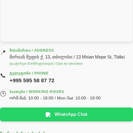
როტატორი
სალნიკი
სარქველი
საცხებ საპოხი მასალები
გადაცემათა კოლოფის ზეთი( კარობკის ზეთი)
ძრავის ზეთი
ᲛᲘᲡᲐᲛᲐᲠᲗᲘ / ADDRESS
📍
მირიან მეფის ქ. 13, თბილისი / 13 Mirian Mepe St, Tbilisi
ჰიდრავლიკის ზეთი
დააჭირეთ მარშრუტისთვის / Click for directions
საჭის მექანიზმის ნაწილები (რეიკები) / Детали рулевых
ᲢᲔᲚᲔᲤᲝᲜᲘ / PHONE
📞
реек
+995 595 58 87 72
სწრაფჩამკეტი
ᲡᲐᲐᲗᲔᲑᲘ / WORKING HOURS
🕒
სხადასხვა
ორშ-შაბ: 10:00 - 18:00 / Mon-Sat: 10:00 - 18:00
ტელესკოპური შტოკის სალნიკების ნაკრები
EDBRO
WhatsApp Chat
Hyva