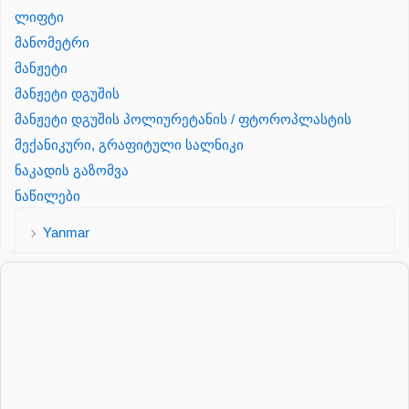
ლიფტი
მანომეტრი
მანჟეტი
მანჟეტი დგუშის
მანჟეტი დგუშის პოლიურეტანის / ფტოროპლასტის
მექანიკური, გრაფიტული სალნიკი
ნაკადის გაზომვა
ნაწილები
Yanmar
პალეტის შესაფუთი დანადგარი
პილნიკი
პილნიკი პლასმასის
პნევმატიკა
რეზინის რგოლი