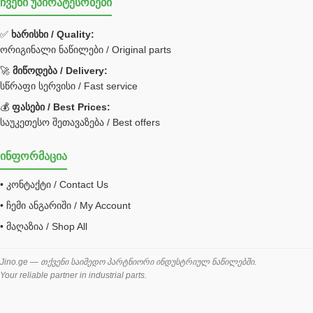
ჩვენი უპირატესობები
უჟანგავი ფოლადი
ფილტრი
✅
ხარისხი / Quality:
ორიგინალი ნაწილები / Original parts
Bobcat ფილტრი
Caterpillar ფილტრი
🚀
მიწოდება / Delivery:
JCB ფილტრი
სწრაფი სერვისი / Fast service
💰
ფასები / Best Prices:
ქვაბი გათბობა მილები
საუკეთესო შეთავაზება / Best offers
ცენტრალური გათბობის ქვაბი
ინფორმაცია
შემაერთებელი / გადამყვანი UNF ORFS
• კონტაქტი / Contact Us
შემაერთებელი BSPP /გადამყვანი
• ჩემი ანგარიში / My Account
შესაფუთი მანქანა ვაკუმით
• მაღაზია / Shop All
შლანგი
საწვავის შლანგი
Jino.ge — თქვენი საიმედო პარტნიორი ინდუსტრიულ ნაწილებში.
Your reliable partner in industrial parts.
შლანგის ჩასაპრესი დანადგარი
ხამუთი