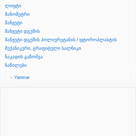
ლიფტი
მანომეტრი
მანჟეტი
მანჟეტი დგუშის
მანჟეტი დგუშის პოლიურეტანის / ფტოროპლასტის
მექანიკური, გრაფიტული სალნიკი
ნაკადის გაზომვა
ნაწილები
Yanmar
პალეტის შესაფუთი დანადგარი
პილნიკი
პილნიკი პლასმასის
პნევმატიკა
რეზინის რგოლი