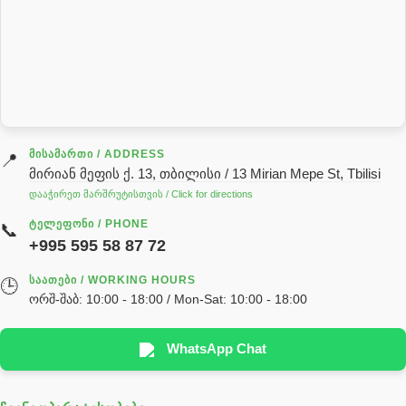
როტატორი
სალნიკი
სარქველი
საცხებ საპოხი მასალები
გადაცემათა კოლოფის ზეთი( კარობკის ზეთი)
ძრავის ზეთი
ᲛᲘᲡᲐᲛᲐᲠᲗᲘ / ADDRESS
📍
მირიან მეფის ქ. 13, თბილისი / 13 Mirian Mepe St, Tbilisi
ჰიდრავლიკის ზეთი
დააჭირეთ მარშრუტისთვის / Click for directions
საჭის მექანიზმის ნაწილები (რეიკები) / Детали рулевых
ᲢᲔᲚᲔᲤᲝᲜᲘ / PHONE
📞
реек
+995 595 58 87 72
სწრაფჩამკეტი
ᲡᲐᲐᲗᲔᲑᲘ / WORKING HOURS
🕒
სხადასხვა
ორშ-შაბ: 10:00 - 18:00 / Mon-Sat: 10:00 - 18:00
ტელესკოპური შტოკის სალნიკების ნაკრები
EDBRO
WhatsApp Chat
Hyva