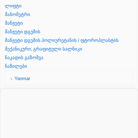
ლიფტი
მანომეტრი
მანჟეტი
მანჟეტი დგუშის
მანჟეტი დგუშის პოლიურეტანის / ფტოროპლასტის
მექანიკური, გრაფიტული სალნიკი
ნაკადის გაზომვა
ნაწილები
Yanmar
პალეტის შესაფუთი დანადგარი
პილნიკი
პილნიკი პლასმასის
პნევმატიკა
რეზინის რგოლი