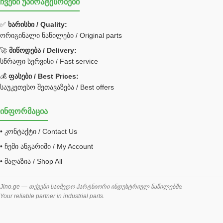
ჩვენი უპირატესობები
უჟანგავი ფოლადი
ფილტრი
✅
ხარისხი / Quality:
ორიგინალი ნაწილები / Original parts
Bobcat ფილტრი
Caterpillar ფილტრი
🚀
მიწოდება / Delivery:
JCB ფილტრი
სწრაფი სერვისი / Fast service
💰
ფასები / Best Prices:
ქვაბი გათბობა მილები
საუკეთესო შეთავაზება / Best offers
ცენტრალური გათბობის ქვაბი
ინფორმაცია
შემაერთებელი / გადამყვანი UNF ORFS
• კონტაქტი / Contact Us
შემაერთებელი BSPP /გადამყვანი
• ჩემი ანგარიში / My Account
შესაფუთი მანქანა ვაკუმით
• მაღაზია / Shop All
შლანგი
საწვავის შლანგი
Jino.ge — თქვენი საიმედო პარტნიორი ინდუსტრიულ ნაწილებში.
Your reliable partner in industrial parts.
შლანგის ჩასაპრესი დანადგარი
ხამუთი