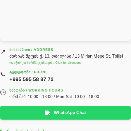
როტატორი
სალნიკი
სარქველი
საცხებ საპოხი მასალები
გადაცემათა კოლოფის ზეთი( კარობკის ზეთი)
ძრავის ზეთი
ᲛᲘᲡᲐᲛᲐᲠᲗᲘ / ADDRESS
📍
მირიან მეფის ქ. 13, თბილისი / 13 Mirian Mepe St, Tbilisi
ჰიდრავლიკის ზეთი
დააჭირეთ მარშრუტისთვის / Click for directions
საჭის მექანიზმის ნაწილები (რეიკები) / Детали рулевых
ᲢᲔᲚᲔᲤᲝᲜᲘ / PHONE
📞
реек
+995 595 58 87 72
სწრაფჩამკეტი
ᲡᲐᲐᲗᲔᲑᲘ / WORKING HOURS
🕒
სხადასხვა
ორშ-შაბ: 10:00 - 18:00 / Mon-Sat: 10:00 - 18:00
ტელესკოპური შტოკის სალნიკების ნაკრები
EDBRO
WhatsApp Chat
Hyva