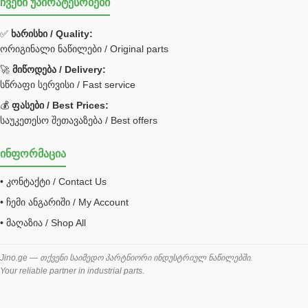
ჩვენი უპირატესობები
უჟანგავი ფოლადი
ფილტრი
✅
ხარისხი / Quality:
ორიგინალი ნაწილები / Original parts
Bobcat ფილტრი
Caterpillar ფილტრი
🚀
მიწოდება / Delivery:
JCB ფილტრი
სწრაფი სერვისი / Fast service
💰
ფასები / Best Prices:
ქვაბი გათბობა მილები
საუკეთესო შეთავაზება / Best offers
ცენტრალური გათბობის ქვაბი
ინფორმაცია
შემაერთებელი / გადამყვანი UNF ORFS
• კონტაქტი / Contact Us
შემაერთებელი BSPP /გადამყვანი
• ჩემი ანგარიში / My Account
შესაფუთი მანქანა ვაკუმით
• მაღაზია / Shop All
შლანგი
საწვავის შლანგი
Jino.ge — თქვენი საიმედო პარტნიორი ინდუსტრიულ ნაწილებში.
Your reliable partner in industrial parts.
შლანგის ჩასაპრესი დანადგარი
ხამუთი