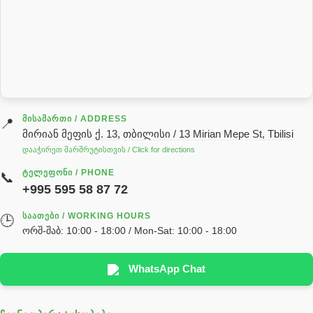
როტატორი
სალნიკი
სარქველი
საცხებ საპოხი მასალები
გადაცემათა კოლოფის ზეთი( კარობკის ზეთი)
ძრავის ზეთი
ᲛᲘᲡᲐᲛᲐᲠᲗᲘ / ADDRESS
📍
მირიან მეფის ქ. 13, თბილისი / 13 Mirian Mepe St, Tbilisi
ჰიდრავლიკის ზეთი
დააჭირეთ მარშრუტისთვის / Click for directions
საჭის მექანიზმის ნაწილები (რეიკები) / Детали рулевых
ᲢᲔᲚᲔᲤᲝᲜᲘ / PHONE
📞
реек
+995 595 58 87 72
სწრაფჩამკეტი
ᲡᲐᲐᲗᲔᲑᲘ / WORKING HOURS
🕒
სხადასხვა
ორშ-შაბ: 10:00 - 18:00 / Mon-Sat: 10:00 - 18:00
ტელესკოპური შტოკის სალნიკების ნაკრები
EDBRO
WhatsApp Chat
Hyva