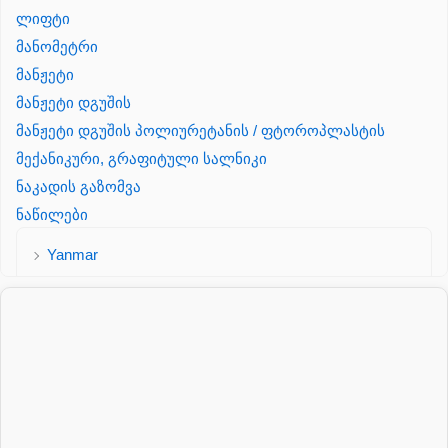
ლიფტი
მანომეტრი
მანჟეტი
მანჟეტი დგუშის
მანჟეტი დგუშის პოლიურეტანის / ფტოროპლასტის
მექანიკური, გრაფიტული სალნიკი
ნაკადის გაზომვა
ნაწილები
Yanmar
პალეტის შესაფუთი დანადგარი
პილნიკი
პილნიკი პლასმასის
პნევმატიკა
რეზინის რგოლი