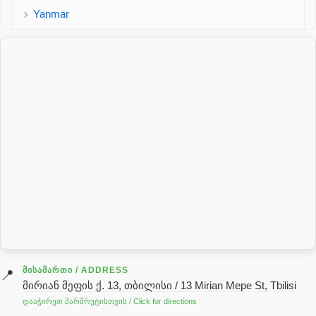
Yanmar
პალეტის შესაფუთი დანადგარი
პილნიკი
პილნიკი პლასმასის
პნევმატიკა
რეზინის რგოლი
როტატორი
სალნიკი
სარქველი
საცხებ საპოხი მასალები
გადაცემათა კოლოფის ზეთი( კარობკის ზეთი)
ძრავის ზეთი
ᲛᲘᲡᲐᲛᲐᲠᲗᲘ / ADDRESS
📍
მირიან მეფის ქ. 13, თბილისი / 13 Mirian Mepe St, Tbilisi
ჰიდრავლიკის ზეთი
დააჭირეთ მარშრუტისთვის / Click for directions