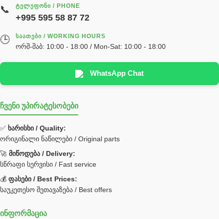
საჭის მექანიზმის ნაწილები (რეიკები) / Детали рулевых
ᲢᲔᲚᲔᲤᲝᲜᲘ / PHONE
📞
реек
+995 595 58 87 72
სწრაფჩამკეტი
ᲡᲐᲐᲗᲔᲑᲘ / WORKING HOURS
🕒
სხადასხვა
ორშ-შაბ: 10:00 - 18:00 / Mon-Sat: 10:00 - 18:00
ტელესკოპური შტოკის სალნიკების ნაკრები
EDBRO
WhatsApp Chat
Hyva
ჩვენი უპირატესობები
უჟანგავი ფოლადი
ფილტრი
✅
ხარისხი / Quality:
ორიგინალი ნაწილები / Original parts
Bobcat ფილტრი
Caterpillar ფილტრი
🚀
მიწოდება / Delivery:
JCB ფილტრი
სწრაფი სერვისი / Fast service
💰
ფასები / Best Prices:
ქვაბი გათბობა მილები
საუკეთესო შეთავაზება / Best offers
ცენტრალური გათბობის ქვაბი
ინფორმაცია