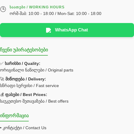
სწრაფჩამკეტი
ᲡᲐᲐᲗᲔᲑᲘ / WORKING HOURS
🕒
სხადასხვა
ორშ-შაბ: 10:00 - 18:00 / Mon-Sat: 10:00 - 18:00
ტელესკოპური შტოკის სალნიკების ნაკრები
EDBRO
WhatsApp Chat
Hyva
ჩვენი უპირატესობები
უჟანგავი ფოლადი
ფილტრი
✅
ხარისხი / Quality:
ორიგინალი ნაწილები / Original parts
Bobcat ფილტრი
Caterpillar ფილტრი
🚀
მიწოდება / Delivery:
JCB ფილტრი
სწრაფი სერვისი / Fast service
💰
ფასები / Best Prices:
ქვაბი გათბობა მილები
საუკეთესო შეთავაზება / Best offers
ცენტრალური გათბობის ქვაბი
ინფორმაცია
შემაერთებელი / გადამყვანი UNF ORFS
• კონტაქტი / Contact Us
შემაერთებელი BSPP /გადამყვანი