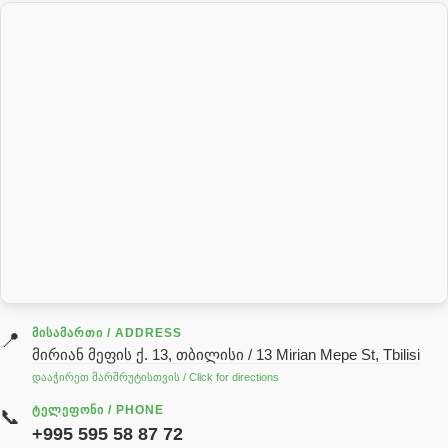
პალეტის შესაფუთი დანადგარი
პილნიკი
პილნიკი პლასმასის
პნევმატიკა
რეზინის რგოლი
როტატორი
სალნიკი
სარქველი
საცხებ საპოხი მასალები
გადაცემათა კოლოფის ზეთი( კარობკის ზეთი)
ძრავის ზეთი
ᲛᲘᲡᲐᲛᲐᲠᲗᲘ / ADDRESS
📍
მირიან მეფის ქ. 13, თბილისი / 13 Mirian Mepe St, Tbilisi
ჰიდრავლიკის ზეთი
დააჭირეთ მარშრუტისთვის / Click for directions
საჭის მექანიზმის ნაწილები (რეიკები) / Детали рулевых
ᲢᲔᲚᲔᲤᲝᲜᲘ / PHONE
📞
реек
+995 595 58 87 72