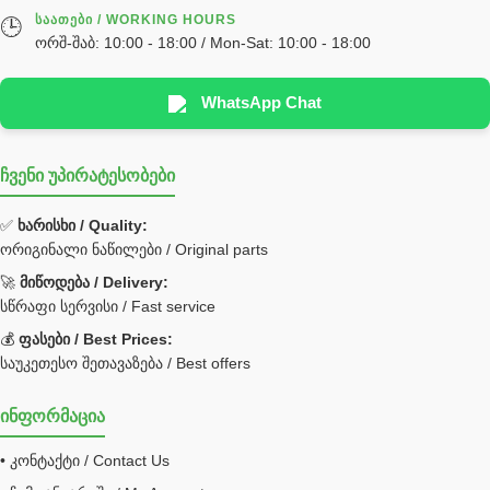
ᲡᲐᲐᲗᲔᲑᲘ / WORKING HOURS
🕒
სხადასხვა
ორშ-შაბ: 10:00 - 18:00 / Mon-Sat: 10:00 - 18:00
ტელესკოპური შტოკის სალნიკების ნაკრები
EDBRO
WhatsApp Chat
Hyva
ჩვენი უპირატესობები
უჟანგავი ფოლადი
ფილტრი
✅
ხარისხი / Quality:
ორიგინალი ნაწილები / Original parts
Bobcat ფილტრი
Caterpillar ფილტრი
🚀
მიწოდება / Delivery:
JCB ფილტრი
სწრაფი სერვისი / Fast service
💰
ფასები / Best Prices:
ქვაბი გათბობა მილები
საუკეთესო შეთავაზება / Best offers
ცენტრალური გათბობის ქვაბი
ინფორმაცია
შემაერთებელი / გადამყვანი UNF ORFS
• კონტაქტი / Contact Us
შემაერთებელი BSPP /გადამყვანი