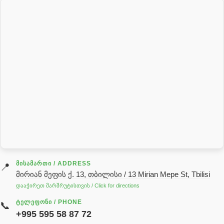
პალეტის შესაფუთი დანადგარი
პილნიკი
პილნიკი პლასმასის
პნევმატიკა
რეზინის რგოლი
როტატორი
სალნიკი
სარქველი
საცხებ საპოხი მასალები
გადაცემათა კოლოფის ზეთი( კარობკის ზეთი)
ძრავის ზეთი
ᲛᲘᲡᲐᲛᲐᲠᲗᲘ / ADDRESS
📍
მირიან მეფის ქ. 13, თბილისი / 13 Mirian Mepe St, Tbilisi
ჰიდრავლიკის ზეთი
დააჭირეთ მარშრუტისთვის / Click for directions
საჭის მექანიზმის ნაწილები (რეიკები) / Детали рулевых
ᲢᲔᲚᲔᲤᲝᲜᲘ / PHONE
📞
реек
+995 595 58 87 72
სწრაფჩამკეტი