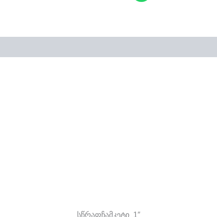
სწრაფჩამკეტი 1″