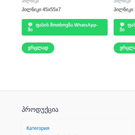
პილნიკი
პილნიკი
პილნიკი 45x55x7
პილნიკი 
💬
ფასის მოთხოვნა WhatsApp-
💬
ფას
ში
ში
ვრცლად
ვრცლ
პროდუქცია
Категория