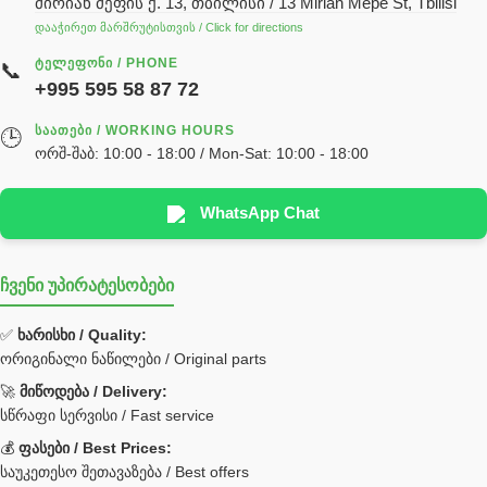
მირიან მეფის ქ. 13, თბილისი / 13 Mirian Mepe St, Tbilisi
ჰიდრავლიკის ზეთი
დააჭირეთ მარშრუტისთვის / Click for directions
საჭის მექანიზმის ნაწილები (რეიკები) / Детали рулевых
ᲢᲔᲚᲔᲤᲝᲜᲘ / PHONE
📞
реек
+995 595 58 87 72
სწრაფჩამკეტი
ᲡᲐᲐᲗᲔᲑᲘ / WORKING HOURS
🕒
სხადასხვა
ორშ-შაბ: 10:00 - 18:00 / Mon-Sat: 10:00 - 18:00
ტელესკოპური შტოკის სალნიკების ნაკრები
EDBRO
WhatsApp Chat
Hyva
ჩვენი უპირატესობები
უჟანგავი ფოლადი
ფილტრი
✅
ხარისხი / Quality:
ორიგინალი ნაწილები / Original parts
Bobcat ფილტრი
Caterpillar ფილტრი
🚀
მიწოდება / Delivery:
JCB ფილტრი
სწრაფი სერვისი / Fast service
💰
ფასები / Best Prices:
ქვაბი გათბობა მილები
საუკეთესო შეთავაზება / Best offers