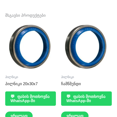
მსგავსი პროდუქტები
პილნიკი
პილნიკი
პილნიკი 20x30x7
ჩამწმენდი
💬
ფასის მოთხოვნა
💬
ფასის მოთხოვნა
WhatsApp-ში
WhatsApp-ში
ვრცლად
ვრცლად