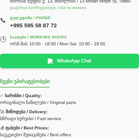
მირიან მეფის ქ. 13, თბილისი / 13 Mirian Mepe St, Tbilisi
ჰიდრავლიკის ზეთი
დააჭირეთ მარშრუტისთვის / Click for directions
საჭის მექანიზმის ნაწილები (რეიკები) / Детали рулевых
ᲢᲔᲚᲔᲤᲝᲜᲘ / PHONE
📞
реек
+995 595 58 87 72
სწრაფჩამკეტი
ᲡᲐᲐᲗᲔᲑᲘ / WORKING HOURS
🕒
სხადასხვა
ორშ-შაბ: 10:00 - 18:00 / Mon-Sat: 10:00 - 18:00
ტელესკოპური შტოკის სალნიკების ნაკრები
EDBRO
WhatsApp Chat
Hyva
ჩვენი უპირატესობები
უჟანგავი ფოლადი
ფილტრი
✅
ხარისხი / Quality:
ორიგინალი ნაწილები / Original parts
Bobcat ფილტრი
Caterpillar ფილტრი
🚀
მიწოდება / Delivery:
JCB ფილტრი
სწრაფი სერვისი / Fast service
💰
ფასები / Best Prices:
ქვაბი გათბობა მილები
საუკეთესო შეთავაზება / Best offers