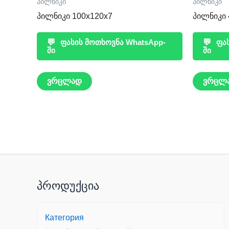
პილნიკი
პილნიკი
პილნიკი 100x120x7
პილნიკი 
💬
ფასის მოთხოვნა WhatsApp-
💬
ფას
ში
ში
ვრცლად
ვრცლ
პროდუქცია
Категория