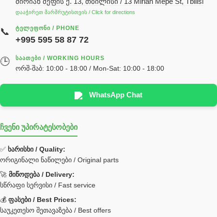
მირიან მეფის ქ. 13, თბილისი / 13 Mirian Mepe St, Tbilisi
ჰიდრავლიკის ზეთი
დააჭირეთ მარშრუტისთვის / Click for directions
საჭის მექანიზმის ნაწილები (რეიკები) / Детали рулевых
ᲢᲔᲚᲔᲤᲝᲜᲘ / PHONE
📞
реек
+995 595 58 87 72
სწრაფჩამკეტი
ᲡᲐᲐᲗᲔᲑᲘ / WORKING HOURS
🕒
სხადასხვა
ორშ-შაბ: 10:00 - 18:00 / Mon-Sat: 10:00 - 18:00
ტელესკოპური შტოკის სალნიკების ნაკრები
EDBRO
WhatsApp Chat
Hyva
ჩვენი უპირატესობები
უჟანგავი ფოლადი
ფილტრი
✅
ხარისხი / Quality:
ორიგინალი ნაწილები / Original parts
Bobcat ფილტრი
Caterpillar ფილტრი
🚀
მიწოდება / Delivery:
JCB ფილტრი
სწრაფი სერვისი / Fast service
💰
ფასები / Best Prices:
ქვაბი გათბობა მილები
საუკეთესო შეთავაზება / Best offers