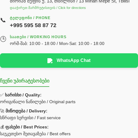
მირიან მეფის ქ. 13, თბილისი / 13 Mirian Mepe St, Tbilisi
ჰიდრავლიკის ზეთი
დააჭირეთ მარშრუტისთვის / Click for directions
საჭის მექანიზმის ნაწილები (რეიკები) / Детали рулевых
ᲢᲔᲚᲔᲤᲝᲜᲘ / PHONE
📞
реек
+995 595 58 87 72
სწრაფჩამკეტი
ᲡᲐᲐᲗᲔᲑᲘ / WORKING HOURS
🕒
სხადასხვა
ორშ-შაბ: 10:00 - 18:00 / Mon-Sat: 10:00 - 18:00
ტელესკოპური შტოკის სალნიკების ნაკრები
EDBRO
WhatsApp Chat
Hyva
ჩვენი უპირატესობები
უჟანგავი ფოლადი
ფილტრი
✅
ხარისხი / Quality:
ორიგინალი ნაწილები / Original parts
Bobcat ფილტრი
Caterpillar ფილტრი
🚀
მიწოდება / Delivery:
JCB ფილტრი
სწრაფი სერვისი / Fast service
💰
ფასები / Best Prices:
ქვაბი გათბობა მილები
საუკეთესო შეთავაზება / Best offers