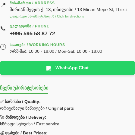
ძრავის ზეთი
ᲛᲘᲡᲐᲛᲐᲠᲗᲘ / ADDRESS
📍
მირიან მეფის ქ. 13, თბილისი / 13 Mirian Mepe St, Tbilisi
ჰიდრავლიკის ზეთი
დააჭირეთ მარშრუტისთვის / Click for directions
საჭის მექანიზმის ნაწილები (რეიკები) / Детали рулевых
ᲢᲔᲚᲔᲤᲝᲜᲘ / PHONE
📞
реек
+995 595 58 87 72
სწრაფჩამკეტი
ᲡᲐᲐᲗᲔᲑᲘ / WORKING HOURS
🕒
სხადასხვა
ორშ-შაბ: 10:00 - 18:00 / Mon-Sat: 10:00 - 18:00
ტელესკოპური შტოკის სალნიკების ნაკრები
EDBRO
WhatsApp Chat
Hyva
ჩვენი უპირატესობები
უჟანგავი ფოლადი
ფილტრი
✅
ხარისხი / Quality:
ორიგინალი ნაწილები / Original parts
Bobcat ფილტრი
Caterpillar ფილტრი
🚀
მიწოდება / Delivery:
JCB ფილტრი
სწრაფი სერვისი / Fast service
💰
ფასები / Best Prices: