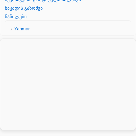
ნაკადის გაზომვა
ნაწილები
Yanmar
პალეტის შესაფუთი დანადგარი
პილნიკი
პილნიკი პლასმასის
პნევმატიკა
რეზინის რგოლი
როტატორი
სალნიკი
სარქველი
საცხებ საპოხი მასალები
გადაცემათა კოლოფის ზეთი( კარობკის ზეთი)