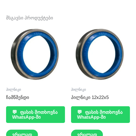
მსგავსი პროდუქტები
პილნიკი
პილნიკი
ჩამწმენდი
პილნიკი 12x22x5
💬
ფასის მოთხოვნა
💬
ფასის მოთხოვნა
WhatsApp-ში
WhatsApp-ში
ვრცლად
ვრცლად