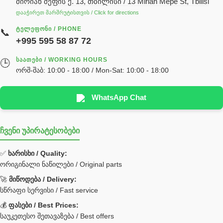
მირიან მეფის ქ. 13, თბილისი / 13 Mirian Mepe St, Tbilisi
ჰიდრავლიკის ზეთი
დააჭირეთ მარშრუტისთვის / Click for directions
საჭის მექანიზმის ნაწილები (რეიკები) / Детали рулевых
ᲢᲔᲚᲔᲤᲝᲜᲘ / PHONE
📞
реек
+995 595 58 87 72
სწრაფჩამკეტი
ᲡᲐᲐᲗᲔᲑᲘ / WORKING HOURS
🕒
სხადასხვა
ორშ-შაბ: 10:00 - 18:00 / Mon-Sat: 10:00 - 18:00
ტელესკოპური შტოკის სალნიკების ნაკრები
EDBRO
WhatsApp Chat
Hyva
ჩვენი უპირატესობები
უჟანგავი ფოლადი
ფილტრი
✅
ხარისხი / Quality:
ორიგინალი ნაწილები / Original parts
Bobcat ფილტრი
Caterpillar ფილტრი
🚀
მიწოდება / Delivery:
JCB ფილტრი
სწრაფი სერვისი / Fast service
💰
ფასები / Best Prices:
ქვაბი გათბობა მილები
საუკეთესო შეთავაზება / Best offers