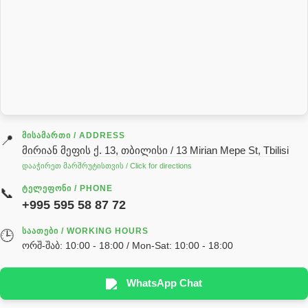
რეზინის რგოლი
როტატორი
სალნიკი
სარქველი
საცხებ საპოხი მასალები
გადაცემათა კოლოფის ზეთი( კარობკის ზეთი)
ძრავის ზეთი
ᲛᲘᲡᲐᲛᲐᲠᲗᲘ / ADDRESS
📍
მირიან მეფის ქ. 13, თბილისი / 13 Mirian Mepe St, Tbilisi
ჰიდრავლიკის ზეთი
დააჭირეთ მარშრუტისთვის / Click for directions
საჭის მექანიზმის ნაწილები (რეიკები) / Детали рулевых
ᲢᲔᲚᲔᲤᲝᲜᲘ / PHONE
📞
реек
+995 595 58 87 72
სწრაფჩამკეტი
ᲡᲐᲐᲗᲔᲑᲘ / WORKING HOURS
🕒
სხადასხვა
ორშ-შაბ: 10:00 - 18:00 / Mon-Sat: 10:00 - 18:00
ტელესკოპური შტოკის სალნიკების ნაკრები
EDBRO
WhatsApp Chat
Hyva