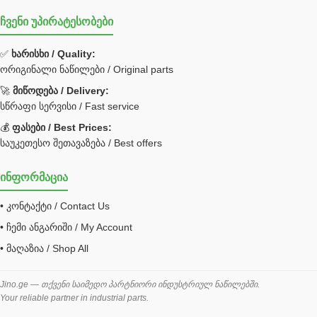
ჩვენი უპირატესობები
უჟანგავი ფოლადი
ფილტრი
✅
ხარისხი / Quality:
ორიგინალი ნაწილები / Original parts
Bobcat ფილტრი
Caterpillar ფილტრი
🚀
მიწოდება / Delivery:
JCB ფილტრი
სწრაფი სერვისი / Fast service
💰
ფასები / Best Prices:
ქვაბი გათბობა მილები
საუკეთესო შეთავაზება / Best offers
ცენტრალური გათბობის ქვაბი
ინფორმაცია
შემაერთებელი / გადამყვანი UNF ORFS
• კონტაქტი / Contact Us
შემაერთებელი BSPP /გადამყვანი
• ჩემი ანგარიში / My Account
შესაფუთი მანქანა ვაკუმით
• მაღაზია / Shop All
შლანგი
საწვავის შლანგი
Jino.ge — თქვენი საიმედო პარტნიორი ინდუსტრიულ ნაწილებში.
Your reliable partner in industrial parts.
შლანგის ჩასაპრესი დანადგარი