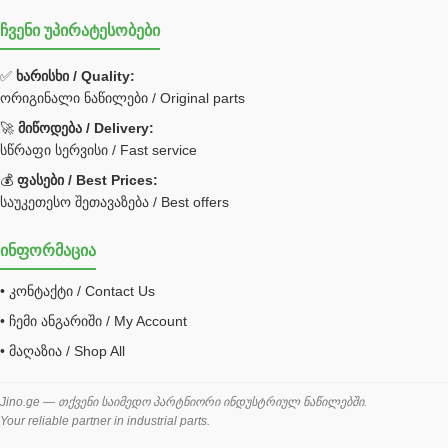
ჩვენი უპირატესობები
უჟანგავი ფოლადი
ფილტრი
✅
ხარისხი / Quality:
ორიგინალი ნაწილები / Original parts
Bobcat ფილტრი
Caterpillar ფილტრი
🚀
მიწოდება / Delivery:
JCB ფილტრი
სწრაფი სერვისი / Fast service
💰
ფასები / Best Prices:
ქვაბი გათბობა მილები
საუკეთესო შეთავაზება / Best offers
ცენტრალური გათბობის ქვაბი
ინფორმაცია
შემაერთებელი / გადამყვანი UNF ORFS
• კონტაქტი / Contact Us
შემაერთებელი BSPP /გადამყვანი
• ჩემი ანგარიში / My Account
შესაფუთი მანქანა ვაკუმით
• მაღაზია / Shop All
შლანგი
საწვავის შლანგი
Jino.ge — თქვენი საიმედო პარტნიორი ინდუსტრიულ ნაწილებში.
Your reliable partner in industrial parts.
შლანგის ჩასაპრესი დანადგარი