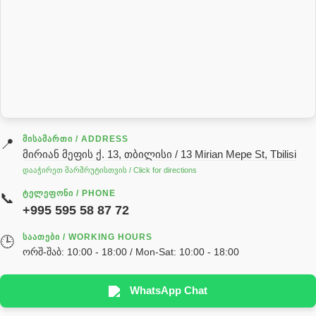
რეზინის რგოლი
როტატორი
სალნიკი
სარქველი
საცხებ საპოხი მასალები
გადაცემათა კოლოფის ზეთი( კარობკის ზეთი)
ძრავის ზეთი
ᲛᲘᲡᲐᲛᲐᲠᲗᲘ / ADDRESS
📍
მირიან მეფის ქ. 13, თბილისი / 13 Mirian Mepe St, Tbilisi
ჰიდრავლიკის ზეთი
დააჭირეთ მარშრუტისთვის / Click for directions
საჭის მექანიზმის ნაწილები (რეიკები) / Детали рулевых
ᲢᲔᲚᲔᲤᲝᲜᲘ / PHONE
📞
реек
+995 595 58 87 72
სწრაფჩამკეტი
ᲡᲐᲐᲗᲔᲑᲘ / WORKING HOURS
🕒
სხადასხვა
ორშ-შაბ: 10:00 - 18:00 / Mon-Sat: 10:00 - 18:00
ტელესკოპური შტოკის სალნიკების ნაკრები
EDBRO
WhatsApp Chat
Hyva