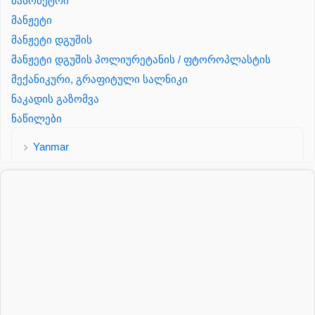
მანომეტრი
მანჟეტი
მანჟეტი დგუშის
მანჟეტი დგუშის პოლიურეტანის / ფტოროპლასტის
მექანიკური, გრაფიტული სალნიკი
ნაკადის გაზომვა
ნაწილები
Yanmar
პალეტის შესაფუთი დანადგარი
პილნიკი
პილნიკი პლასმასის
პნევმატიკა
რეზინის რგოლი
როტატორი