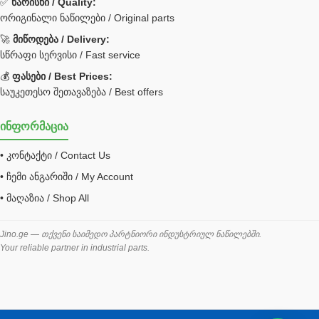
✅
ხარისხი / Quality:
ორიგინალი ნაწილები / Original parts
Bobcat ფილტრი
Caterpillar ფილტრი
🚀
მიწოდება / Delivery:
JCB ფილტრი
სწრაფი სერვისი / Fast service
💰
ფასები / Best Prices:
ქვაბი გათბობა მილები
საუკეთესო შეთავაზება / Best offers
ცენტრალური გათბობის ქვაბი
ინფორმაცია
შემაერთებელი / გადამყვანი UNF ORFS
• კონტაქტი / Contact Us
შემაერთებელი BSPP /გადამყვანი
• ჩემი ანგარიში / My Account
შესაფუთი მანქანა ვაკუმით
• მაღაზია / Shop All
შლანგი
საწვავის შლანგი
Jino.ge — თქვენი საიმედო პარტნიორი ინდუსტრიულ ნაწილებში.
Your reliable partner in industrial parts.
შლანგის ჩასაპრესი დანადგარი
ხამუთი
ხელსაწყოები