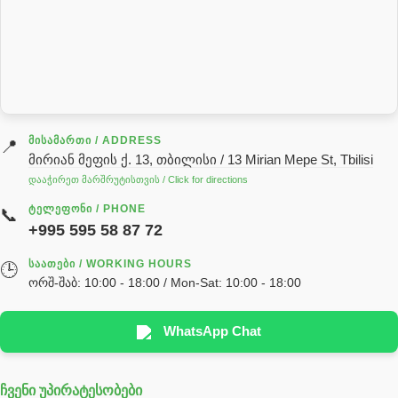
როტატორი
სალნიკი
სარქველი
საცხებ საპოხი მასალები
გადაცემათა კოლოფის ზეთი( კარობკის ზეთი)
ძრავის ზეთი
ᲛᲘᲡᲐᲛᲐᲠᲗᲘ / ADDRESS
📍
მირიან მეფის ქ. 13, თბილისი / 13 Mirian Mepe St, Tbilisi
ჰიდრავლიკის ზეთი
დააჭირეთ მარშრუტისთვის / Click for directions
საჭის მექანიზმის ნაწილები (რეიკები) / Детали рулевых
ᲢᲔᲚᲔᲤᲝᲜᲘ / PHONE
📞
реек
+995 595 58 87 72
სწრაფჩამკეტი
ᲡᲐᲐᲗᲔᲑᲘ / WORKING HOURS
🕒
სხადასხვა
ორშ-შაბ: 10:00 - 18:00 / Mon-Sat: 10:00 - 18:00
ტელესკოპური შტოკის სალნიკების ნაკრები
EDBRO
WhatsApp Chat
Hyva
ჩვენი უპირატესობები
უჟანგავი ფოლადი