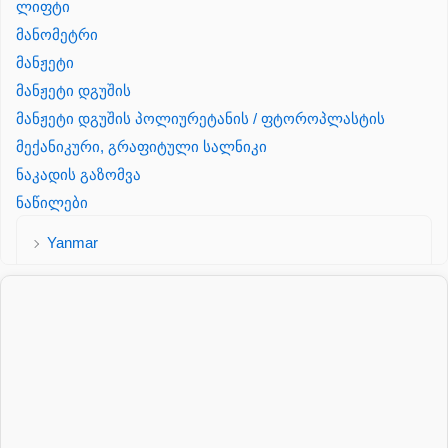
ლიფტი
მანომეტრი
მანჟეტი
მანჟეტი დგუშის
მანჟეტი დგუშის პოლიურეტანის / ფტოროპლასტის
მექანიკური, გრაფიტული სალნიკი
ნაკადის გაზომვა
ნაწილები
Yanmar
პალეტის შესაფუთი დანადგარი
პილნიკი
პილნიკი პლასმასის
პნევმატიკა
რეზინის რგოლი