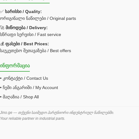
ფილტრი
✅
ხარისხი / Quality:
ორიგინალი ნაწილები / Original parts
Bobcat ფილტრი
Caterpillar ფილტრი
🚀
მიწოდება / Delivery:
JCB ფილტრი
სწრაფი სერვისი / Fast service
💰
ფასები / Best Prices:
ქვაბი გათბობა მილები
საუკეთესო შეთავაზება / Best offers
ცენტრალური გათბობის ქვაბი
ინფორმაცია
შემაერთებელი / გადამყვანი UNF ORFS
• კონტაქტი / Contact Us
შემაერთებელი BSPP /გადამყვანი
• ჩემი ანგარიში / My Account
შესაფუთი მანქანა ვაკუმით
• მაღაზია / Shop All
შლანგი
საწვავის შლანგი
Jino.ge — თქვენი საიმედო პარტნიორი ინდუსტრიულ ნაწილებში.
Your reliable partner in industrial parts.
შლანგის ჩასაპრესი დანადგარი
ხამუთი