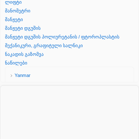
ლიფტი
მანომეტრი
მანჟეტი
მანჟეტი დგუშის
მანჟეტი დგუშის პოლიურეტანის / ფტოროპლასტის
მექანიკური, გრაფიტული სალნიკი
ნაკადის გაზომვა
ნაწილები
Yanmar
პალეტის შესაფუთი დანადგარი
პილნიკი
პილნიკი პლასმასის
პნევმატიკა
რეზინის რგოლი