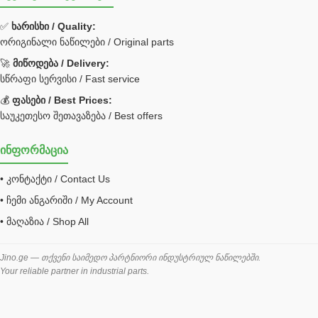
ფილტრი
✅
ხარისხი / Quality:
ორიგინალი ნაწილები / Original parts
Bobcat ფილტრი
Caterpillar ფილტრი
🚀
მიწოდება / Delivery:
JCB ფილტრი
სწრაფი სერვისი / Fast service
💰
ფასები / Best Prices:
ქვაბი გათბობა მილები
საუკეთესო შეთავაზება / Best offers
ცენტრალური გათბობის ქვაბი
ინფორმაცია
შემაერთებელი / გადამყვანი UNF ORFS
• კონტაქტი / Contact Us
შემაერთებელი BSPP /გადამყვანი
• ჩემი ანგარიში / My Account
შესაფუთი მანქანა ვაკუმით
• მაღაზია / Shop All
შლანგი
საწვავის შლანგი
Jino.ge — თქვენი საიმედო პარტნიორი ინდუსტრიულ ნაწილებში.
Your reliable partner in industrial parts.
შლანგის ჩასაპრესი დანადგარი
ხამუთი