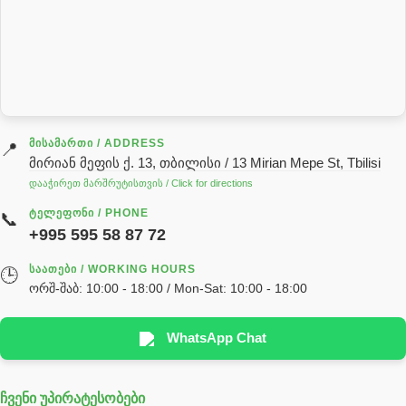
როტატორი
სალნიკი
სარქველი
საცხებ საპოხი მასალები
გადაცემათა კოლოფის ზეთი( კარობკის ზეთი)
ძრავის ზეთი
ᲛᲘᲡᲐᲛᲐᲠᲗᲘ / ADDRESS
📍
მირიან მეფის ქ. 13, თბილისი / 13 Mirian Mepe St, Tbilisi
ჰიდრავლიკის ზეთი
დააჭირეთ მარშრუტისთვის / Click for directions
საჭის მექანიზმის ნაწილები (რეიკები) / Детали рулевых
ᲢᲔᲚᲔᲤᲝᲜᲘ / PHONE
📞
реек
+995 595 58 87 72
სწრაფჩამკეტი
ᲡᲐᲐᲗᲔᲑᲘ / WORKING HOURS
🕒
სხადასხვა
ორშ-შაბ: 10:00 - 18:00 / Mon-Sat: 10:00 - 18:00
ტელესკოპური შტოკის სალნიკების ნაკრები
EDBRO
WhatsApp Chat
Hyva
ჩვენი უპირატესობები
უჟანგავი ფოლადი