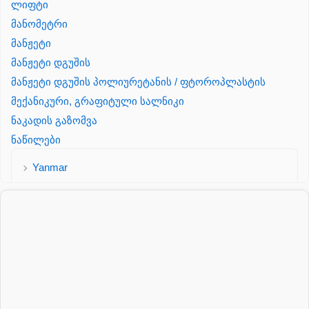
ლიფტი
მანომეტრი
მანჟეტი
მანჟეტი დგუშის
მანჟეტი დგუშის პოლიურეტანის / ფტოროპლასტის
მექანიკური, გრაფიტული სალნიკი
ნაკადის გაზომვა
ნაწილები
Yanmar
პალეტის შესაფუთი დანადგარი
პილნიკი
პილნიკი პლასმასის
პნევმატიკა
რეზინის რგოლი