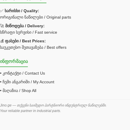
ფილტრი
✅
ხარისხი / Quality:
ორიგინალი ნაწილები / Original parts
Bobcat ფილტრი
Caterpillar ფილტრი
🚀
მიწოდება / Delivery:
JCB ფილტრი
სწრაფი სერვისი / Fast service
💰
ფასები / Best Prices:
ქვაბი გათბობა მილები
საუკეთესო შეთავაზება / Best offers
ცენტრალური გათბობის ქვაბი
ინფორმაცია
შემაერთებელი / გადამყვანი UNF ORFS
• კონტაქტი / Contact Us
შემაერთებელი BSPP /გადამყვანი
• ჩემი ანგარიში / My Account
შესაფუთი მანქანა ვაკუმით
• მაღაზია / Shop All
შლანგი
საწვავის შლანგი
Jino.ge — თქვენი საიმედო პარტნიორი ინდუსტრიულ ნაწილებში.
Your reliable partner in industrial parts.
შლანგის ჩასაპრესი დანადგარი
ხამუთი