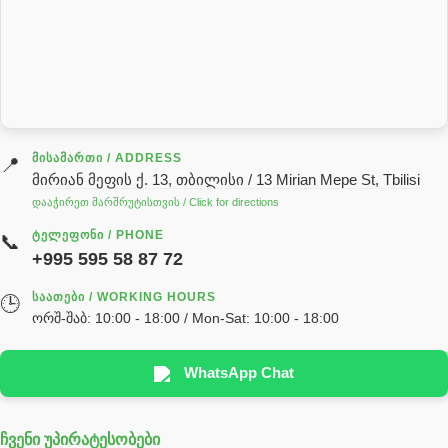
როტატორი
სალნიკი
სარქველი
საცხებ საპოხი მასალები
გადაცემათა კოლოფის ზეთი( კარობკის ზეთი)
ძრავის ზეთი
ᲛᲘᲡᲐᲛᲐᲠᲗᲘ / ADDRESS
📍
მირიან მეფის ქ. 13, თბილისი / 13 Mirian Mepe St, Tbilisi
ჰიდრავლიკის ზეთი
დააჭირეთ მარშრუტისთვის / Click for directions
საჭის მექანიზმის ნაწილები (რეიკები) / Детали рулевых
ᲢᲔᲚᲔᲤᲝᲜᲘ / PHONE
📞
реек
+995 595 58 87 72
სწრაფჩამკეტი
ᲡᲐᲐᲗᲔᲑᲘ / WORKING HOURS
🕒
სხადასხვა
ორშ-შაბ: 10:00 - 18:00 / Mon-Sat: 10:00 - 18:00
ტელესკოპური შტოკის სალნიკების ნაკრები
EDBRO
WhatsApp Chat
Hyva
ჩვენი უპირატესობები
უჟანგავი ფოლადი