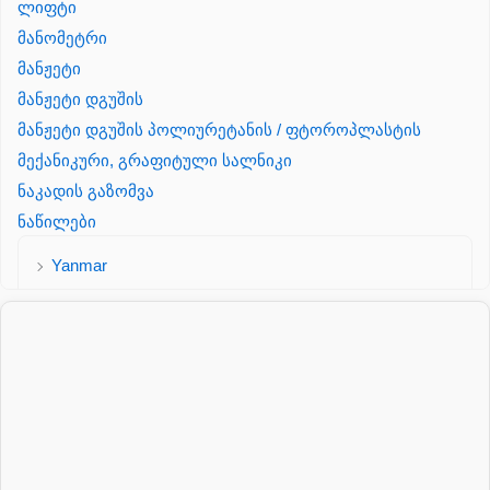
ლიფტი
მანომეტრი
მანჟეტი
მანჟეტი დგუშის
მანჟეტი დგუშის პოლიურეტანის / ფტოროპლასტის
მექანიკური, გრაფიტული სალნიკი
ნაკადის გაზომვა
ნაწილები
Yanmar
პალეტის შესაფუთი დანადგარი
პილნიკი
პილნიკი პლასმასის
პნევმატიკა
რეზინის რგოლი