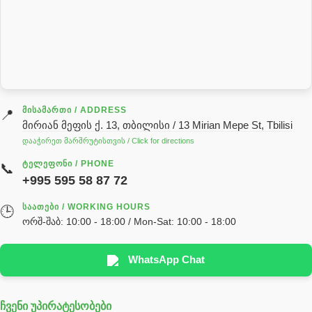
როტატორი
სალნიკი
სარქველი
საცხებ საპოხი მასალები
გადაცემათა კოლოფის ზეთი( კარობკის ზეთი)
ძრავის ზეთი
ᲛᲘᲡᲐᲛᲐᲠᲗᲘ / ADDRESS
📍
მირიან მეფის ქ. 13, თბილისი / 13 Mirian Mepe St, Tbilisi
ჰიდრავლიკის ზეთი
დააჭირეთ მარშრუტისთვის / Click for directions
საჭის მექანიზმის ნაწილები (რეიკები) / Детали рулевых
ᲢᲔᲚᲔᲤᲝᲜᲘ / PHONE
📞
реек
+995 595 58 87 72
სწრაფჩამკეტი
ᲡᲐᲐᲗᲔᲑᲘ / WORKING HOURS
🕒
სხადასხვა
ორშ-შაბ: 10:00 - 18:00 / Mon-Sat: 10:00 - 18:00
ტელესკოპური შტოკის სალნიკების ნაკრები
EDBRO
WhatsApp Chat
Hyva
ჩვენი უპირატესობები
უჟანგავი ფოლადი