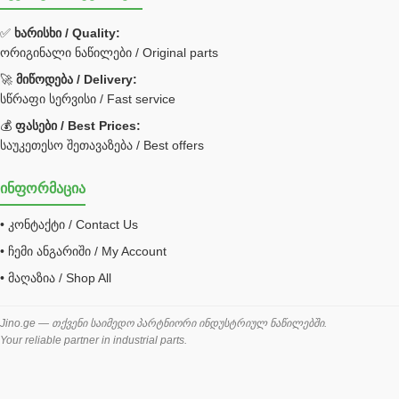
ფილტრი
✅
ხარისხი / Quality:
ორიგინალი ნაწილები / Original parts
Bobcat ფილტრი
Caterpillar ფილტრი
🚀
მიწოდება / Delivery:
JCB ფილტრი
სწრაფი სერვისი / Fast service
💰
ფასები / Best Prices:
ქვაბი გათბობა მილები
საუკეთესო შეთავაზება / Best offers
ცენტრალური გათბობის ქვაბი
ინფორმაცია
შემაერთებელი / გადამყვანი UNF ORFS
• კონტაქტი / Contact Us
შემაერთებელი BSPP /გადამყვანი
• ჩემი ანგარიში / My Account
შესაფუთი მანქანა ვაკუმით
• მაღაზია / Shop All
შლანგი
საწვავის შლანგი
Jino.ge — თქვენი საიმედო პარტნიორი ინდუსტრიულ ნაწილებში.
Your reliable partner in industrial parts.
შლანგის ჩასაპრესი დანადგარი
ხამუთი