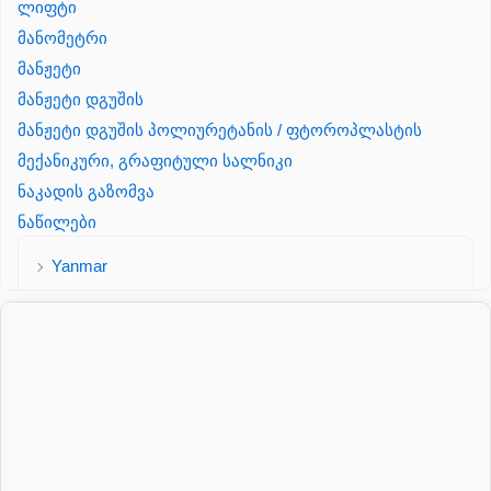
ლიფტი
მანომეტრი
მანჟეტი
მანჟეტი დგუშის
მანჟეტი დგუშის პოლიურეტანის / ფტოროპლასტის
მექანიკური, გრაფიტული სალნიკი
ნაკადის გაზომვა
ნაწილები
Yanmar
პალეტის შესაფუთი დანადგარი
პილნიკი
პილნიკი პლასმასის
პნევმატიკა
რეზინის რგოლი