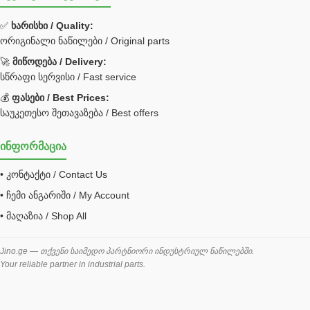
ფილტრი
✅
ხარისხი / Quality:
ორიგინალი ნაწილები / Original parts
Bobcat ფილტრი
Caterpillar ფილტრი
🚀
მიწოდება / Delivery:
JCB ფილტრი
სწრაფი სერვისი / Fast service
💰
ფასები / Best Prices:
ქვაბი გათბობა მილები
საუკეთესო შეთავაზება / Best offers
ცენტრალური გათბობის ქვაბი
ინფორმაცია
შემაერთებელი / გადამყვანი UNF ORFS
• კონტაქტი / Contact Us
შემაერთებელი BSPP /გადამყვანი
• ჩემი ანგარიში / My Account
შესაფუთი მანქანა ვაკუმით
• მაღაზია / Shop All
შლანგი
საწვავის შლანგი
Jino.ge — თქვენი საიმედო პარტნიორი ინდუსტრიულ ნაწილებში.
Your reliable partner in industrial parts.
შლანგის ჩასაპრესი დანადგარი
ხამუთი