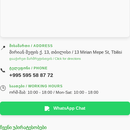
როტატორი
სალნიკი
სარქველი
საცხებ საპოხი მასალები
გადაცემათა კოლოფის ზეთი( კარობკის ზეთი)
ძრავის ზეთი
ᲛᲘᲡᲐᲛᲐᲠᲗᲘ / ADDRESS
📍
მირიან მეფის ქ. 13, თბილისი / 13 Mirian Mepe St, Tbilisi
ჰიდრავლიკის ზეთი
დააჭირეთ მარშრუტისთვის / Click for directions
საჭის მექანიზმის ნაწილები (რეიკები) / Детали рулевых
ᲢᲔᲚᲔᲤᲝᲜᲘ / PHONE
📞
реек
+995 595 58 87 72
სწრაფჩამკეტი
ᲡᲐᲐᲗᲔᲑᲘ / WORKING HOURS
🕒
სხადასხვა
ორშ-შაბ: 10:00 - 18:00 / Mon-Sat: 10:00 - 18:00
ტელესკოპური შტოკის სალნიკების ნაკრები
EDBRO
WhatsApp Chat
Hyva
ჩვენი უპირატესობები
უჟანგავი ფოლადი