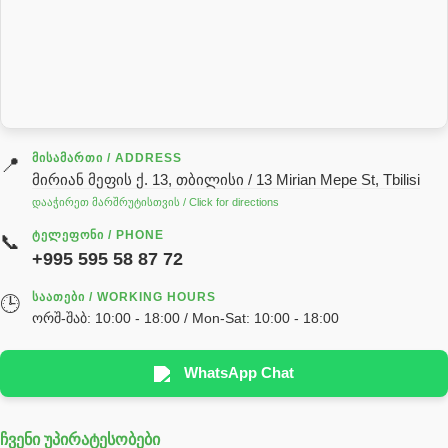
როტატორი
სალნიკი
სარქველი
საცხებ საპოხი მასალები
გადაცემათა კოლოფის ზეთი( კარობკის ზეთი)
ძრავის ზეთი
ᲛᲘᲡᲐᲛᲐᲠᲗᲘ / ADDRESS
📍
მირიან მეფის ქ. 13, თბილისი / 13 Mirian Mepe St, Tbilisi
ჰიდრავლიკის ზეთი
დააჭირეთ მარშრუტისთვის / Click for directions
საჭის მექანიზმის ნაწილები (რეიკები) / Детали рулевых
ᲢᲔᲚᲔᲤᲝᲜᲘ / PHONE
📞
реек
+995 595 58 87 72
სწრაფჩამკეტი
ᲡᲐᲐᲗᲔᲑᲘ / WORKING HOURS
🕒
სხადასხვა
ორშ-შაბ: 10:00 - 18:00 / Mon-Sat: 10:00 - 18:00
ტელესკოპური შტოკის სალნიკების ნაკრები
EDBRO
WhatsApp Chat
Hyva
ჩვენი უპირატესობები
უჟანგავი ფოლადი