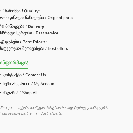
ფილტრი
✅
ხარისხი / Quality:
ორიგინალი ნაწილები / Original parts
Bobcat ფილტრი
Caterpillar ფილტრი
🚀
მიწოდება / Delivery:
JCB ფილტრი
სწრაფი სერვისი / Fast service
💰
ფასები / Best Prices:
ქვაბი გათბობა მილები
საუკეთესო შეთავაზება / Best offers
ცენტრალური გათბობის ქვაბი
ინფორმაცია
შემაერთებელი / გადამყვანი UNF ORFS
• კონტაქტი / Contact Us
შემაერთებელი BSPP /გადამყვანი
• ჩემი ანგარიში / My Account
შესაფუთი მანქანა ვაკუმით
• მაღაზია / Shop All
შლანგი
საწვავის შლანგი
Jino.ge — თქვენი საიმედო პარტნიორი ინდუსტრიულ ნაწილებში.
Your reliable partner in industrial parts.
შლანგის ჩასაპრესი დანადგარი
ხამუთი