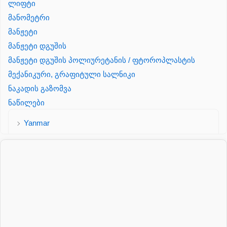
ლიფტი
მანომეტრი
მანჟეტი
მანჟეტი დგუშის
მანჟეტი დგუშის პოლიურეტანის / ფტოროპლასტის
მექანიკური, გრაფიტული სალნიკი
ნაკადის გაზომვა
ნაწილები
Yanmar
პალეტის შესაფუთი დანადგარი
პილნიკი
პილნიკი პლასმასის
პნევმატიკა
რეზინის რგოლი