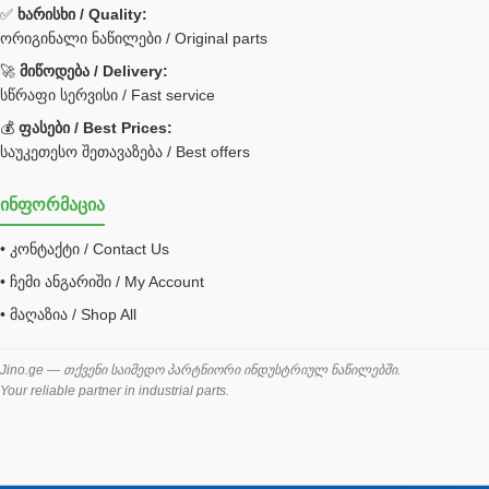
✅
ხარისხი / Quality:
ორიგინალი ნაწილები / Original parts
Bobcat ფილტრი
Caterpillar ფილტრი
🚀
მიწოდება / Delivery:
JCB ფილტრი
სწრაფი სერვისი / Fast service
💰
ფასები / Best Prices:
ქვაბი გათბობა მილები
საუკეთესო შეთავაზება / Best offers
ცენტრალური გათბობის ქვაბი
ინფორმაცია
შემაერთებელი / გადამყვანი UNF ORFS
• კონტაქტი / Contact Us
შემაერთებელი BSPP /გადამყვანი
• ჩემი ანგარიში / My Account
შესაფუთი მანქანა ვაკუმით
• მაღაზია / Shop All
შლანგი
საწვავის შლანგი
Jino.ge — თქვენი საიმედო პარტნიორი ინდუსტრიულ ნაწილებში.
Your reliable partner in industrial parts.
შლანგის ჩასაპრესი დანადგარი
ხამუთი
ხელსაწყოები