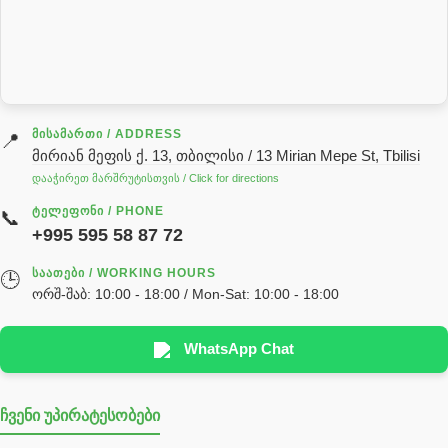
სალნიკი
სარქველი
საცხებ საპოხი მასალები
გადაცემათა კოლოფის ზეთი( კარობკის ზეთი)
ძრავის ზეთი
ᲛᲘᲡᲐᲛᲐᲠᲗᲘ / ADDRESS
📍
მირიან მეფის ქ. 13, თბილისი / 13 Mirian Mepe St, Tbilisi
ჰიდრავლიკის ზეთი
დააჭირეთ მარშრუტისთვის / Click for directions
საჭის მექანიზმის ნაწილები (რეიკები) / Детали рулевых
ᲢᲔᲚᲔᲤᲝᲜᲘ / PHONE
📞
реек
+995 595 58 87 72
სწრაფჩამკეტი
ᲡᲐᲐᲗᲔᲑᲘ / WORKING HOURS
🕒
სხადასხვა
ორშ-შაბ: 10:00 - 18:00 / Mon-Sat: 10:00 - 18:00
ტელესკოპური შტოკის სალნიკების ნაკრები
EDBRO
WhatsApp Chat
Hyva
ჩვენი უპირატესობები
უჟანგავი ფოლადი
ფილტრი