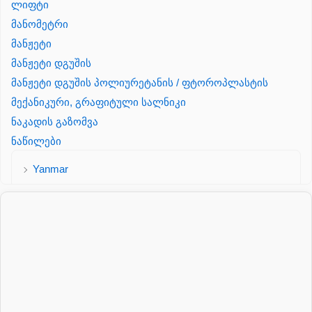
ლიფტი
მანომეტრი
მანჟეტი
მანჟეტი დგუშის
მანჟეტი დგუშის პოლიურეტანის / ფტოროპლასტის
მექანიკური, გრაფიტული სალნიკი
ნაკადის გაზომვა
ნაწილები
Yanmar
პალეტის შესაფუთი დანადგარი
პილნიკი
პილნიკი პლასმასის
პნევმატიკა
რეზინის რგოლი