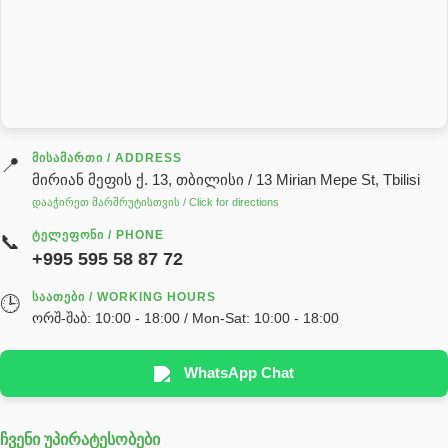
როტატორი
სალნიკი
სარქველი
საცხებ საპოხი მასალები
გადაცემათა კოლოფის ზეთი( კარობკის ზეთი)
ძრავის ზეთი
ᲛᲘᲡᲐᲛᲐᲠᲗᲘ / ADDRESS
📍
მირიან მეფის ქ. 13, თბილისი / 13 Mirian Mepe St, Tbilisi
ჰიდრავლიკის ზეთი
დააჭირეთ მარშრუტისთვის / Click for directions
საჭის მექანიზმის ნაწილები (რეიკები) / Детали рулевых
ᲢᲔᲚᲔᲤᲝᲜᲘ / PHONE
📞
реек
+995 595 58 87 72
სწრაფჩამკეტი
ᲡᲐᲐᲗᲔᲑᲘ / WORKING HOURS
🕒
სხადასხვა
ორშ-შაბ: 10:00 - 18:00 / Mon-Sat: 10:00 - 18:00
ტელესკოპური შტოკის სალნიკების ნაკრები
EDBRO
WhatsApp Chat
Hyva
ჩვენი უპირატესობები
უჟანგავი ფოლადი