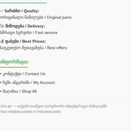
ფილტრი
✅
ხარისხი / Quality:
ორიგინალი ნაწილები / Original parts
Bobcat ფილტრი
Caterpillar ფილტრი
🚀
მიწოდება / Delivery:
JCB ფილტრი
სწრაფი სერვისი / Fast service
💰
ფასები / Best Prices:
ქვაბი გათბობა მილები
საუკეთესო შეთავაზება / Best offers
ცენტრალური გათბობის ქვაბი
ინფორმაცია
შემაერთებელი / გადამყვანი UNF ORFS
• კონტაქტი / Contact Us
შემაერთებელი BSPP /გადამყვანი
• ჩემი ანგარიში / My Account
შესაფუთი მანქანა ვაკუმით
• მაღაზია / Shop All
შლანგი
საწვავის შლანგი
Jino.ge — თქვენი საიმედო პარტნიორი ინდუსტრიულ ნაწილებში.
Your reliable partner in industrial parts.
შლანგის ჩასაპრესი დანადგარი
ხამუთი