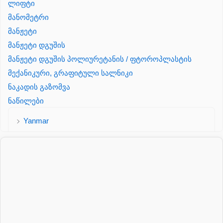
ლიფტი
მანომეტრი
მანჟეტი
მანჟეტი დგუშის
მანჟეტი დგუშის პოლიურეტანის / ფტოროპლასტის
მექანიკური, გრაფიტული სალნიკი
ნაკადის გაზომვა
ნაწილები
Yanmar
პალეტის შესაფუთი დანადგარი
პილნიკი
პილნიკი პლასმასის
პნევმატიკა
რეზინის რგოლი