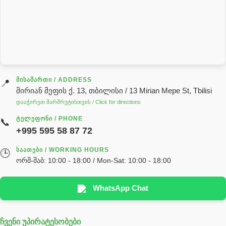
როტატორი
სალნიკი
სარქველი
საცხებ საპოხი მასალები
გადაცემათა კოლოფის ზეთი( კარობკის ზეთი)
ძრავის ზეთი
ᲛᲘᲡᲐᲛᲐᲠᲗᲘ / ADDRESS
📍
მირიან მეფის ქ. 13, თბილისი / 13 Mirian Mepe St, Tbilisi
ჰიდრავლიკის ზეთი
დააჭირეთ მარშრუტისთვის / Click for directions
საჭის მექანიზმის ნაწილები (რეიკები) / Детали рулевых
ᲢᲔᲚᲔᲤᲝᲜᲘ / PHONE
📞
реек
+995 595 58 87 72
სწრაფჩამკეტი
ᲡᲐᲐᲗᲔᲑᲘ / WORKING HOURS
🕒
სხადასხვა
ორშ-შაბ: 10:00 - 18:00 / Mon-Sat: 10:00 - 18:00
ტელესკოპური შტოკის სალნიკების ნაკრები
EDBRO
WhatsApp Chat
Hyva
ჩვენი უპირატესობები
უჟანგავი ფოლადი