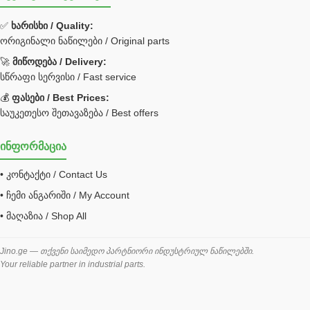
ფილტრი
✅
ხარისხი / Quality:
ორიგინალი ნაწილები / Original parts
Bobcat ფილტრი
Caterpillar ფილტრი
🚀
მიწოდება / Delivery:
JCB ფილტრი
სწრაფი სერვისი / Fast service
💰
ფასები / Best Prices:
ქვაბი გათბობა მილები
საუკეთესო შეთავაზება / Best offers
ცენტრალური გათბობის ქვაბი
ინფორმაცია
შემაერთებელი / გადამყვანი UNF ORFS
• კონტაქტი / Contact Us
შემაერთებელი BSPP /გადამყვანი
• ჩემი ანგარიში / My Account
შესაფუთი მანქანა ვაკუმით
• მაღაზია / Shop All
შლანგი
საწვავის შლანგი
Jino.ge — თქვენი საიმედო პარტნიორი ინდუსტრიულ ნაწილებში.
Your reliable partner in industrial parts.
შლანგის ჩასაპრესი დანადგარი
ხამუთი