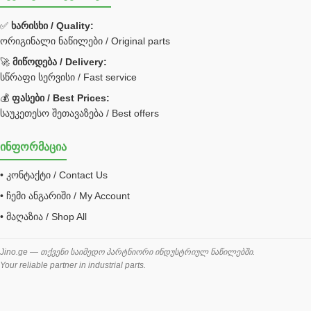
ფილტრი
✅
ხარისხი / Quality:
ორიგინალი ნაწილები / Original parts
Bobcat ფილტრი
Caterpillar ფილტრი
🚀
მიწოდება / Delivery:
JCB ფილტრი
სწრაფი სერვისი / Fast service
💰
ფასები / Best Prices:
ქვაბი გათბობა მილები
საუკეთესო შეთავაზება / Best offers
ცენტრალური გათბობის ქვაბი
ინფორმაცია
შემაერთებელი / გადამყვანი UNF ORFS
• კონტაქტი / Contact Us
შემაერთებელი BSPP /გადამყვანი
• ჩემი ანგარიში / My Account
შესაფუთი მანქანა ვაკუმით
• მაღაზია / Shop All
შლანგი
საწვავის შლანგი
Jino.ge — თქვენი საიმედო პარტნიორი ინდუსტრიულ ნაწილებში.
Your reliable partner in industrial parts.
შლანგის ჩასაპრესი დანადგარი
ხამუთი