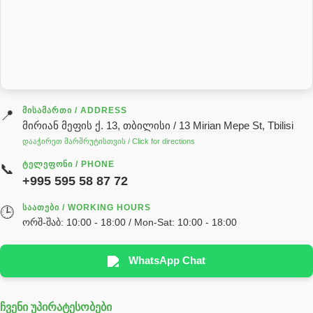
როტატორი
სალნიკი
სარქველი
საცხებ საპოხი მასალები
გადაცემათა კოლოფის ზეთი( კარობკის ზეთი)
ძრავის ზეთი
ᲛᲘᲡᲐᲛᲐᲠᲗᲘ / ADDRESS
📍
მირიან მეფის ქ. 13, თბილისი / 13 Mirian Mepe St, Tbilisi
ჰიდრავლიკის ზეთი
დააჭირეთ მარშრუტისთვის / Click for directions
საჭის მექანიზმის ნაწილები (რეიკები) / Детали рулевых
ᲢᲔᲚᲔᲤᲝᲜᲘ / PHONE
📞
реек
+995 595 58 87 72
სწრაფჩამკეტი
ᲡᲐᲐᲗᲔᲑᲘ / WORKING HOURS
🕒
სხადასხვა
ორშ-შაბ: 10:00 - 18:00 / Mon-Sat: 10:00 - 18:00
ტელესკოპური შტოკის სალნიკების ნაკრები
EDBRO
WhatsApp Chat
Hyva
ჩვენი უპირატესობები
უჟანგავი ფოლადი