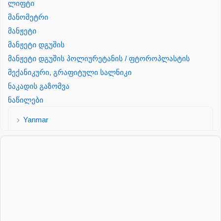
ლიფტი
მანომეტრი
მანჟეტი
მანჟეტი დგუშის
მანჟეტი დგუშის პოლიურეტანის / ფტოროპლასტის
მექანიკური, გრაფიტული სალნიკი
ნაკადის გაზომვა
ნაწილები
Yanmar
პალეტის შესაფუთი დანადგარი
პილნიკი
პილნიკი პლასმასის
პნევმატიკა
რეზინის რგოლი