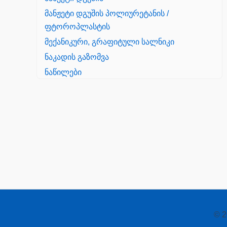
მანჟეტი დგუშის პოლიურეტანის /
ფტოროპლასტის
მექანიკური, გრაფიტული სალნიკი
ნაკადის გაზომვა
ნაწილები
Yanmar
პალეტის შესაფუთი დანადგარი
პილნიკი
პილნიკი პლასმასის
პნევმატიკა
რეზინის რგოლი
როტატორი
© 2
სალნიკი