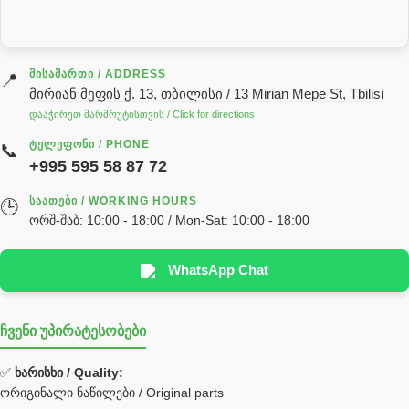
საცხებ საპოხი მასალები
გადაცემათა კოლოფის ზეთი( კარობკის ზეთი)
ძრავის ზეთი
ᲛᲘᲡᲐᲛᲐᲠᲗᲘ / ADDRESS
📍
მირიან მეფის ქ. 13, თბილისი / 13 Mirian Mepe St, Tbilisi
ჰიდრავლიკის ზეთი
დააჭირეთ მარშრუტისთვის / Click for directions
საჭის მექანიზმის ნაწილები (რეიკები) / Детали рулевых
ᲢᲔᲚᲔᲤᲝᲜᲘ / PHONE
📞
реек
+995 595 58 87 72
სწრაფჩამკეტი
ᲡᲐᲐᲗᲔᲑᲘ / WORKING HOURS
🕒
სხადასხვა
ორშ-შაბ: 10:00 - 18:00 / Mon-Sat: 10:00 - 18:00
ტელესკოპური შტოკის სალნიკების ნაკრები
EDBRO
WhatsApp Chat
Hyva
ჩვენი უპირატესობები
უჟანგავი ფოლადი
ფილტრი
✅
ხარისხი / Quality:
ორიგინალი ნაწილები / Original parts
Bobcat ფილტრი