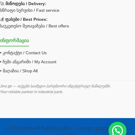
Caterpillar ფილტრი
🚀
მიწოდება / Delivery:
JCB ფილტრი
სწრაფი სერვისი / Fast service
💰
ფასები / Best Prices:
ქვაბი გათბობა მილები
საუკეთესო შეთავაზება / Best offers
ცენტრალური გათბობის ქვაბი
ინფორმაცია
შემაერთებელი / გადამყვანი UNF ORFS
• კონტაქტი / Contact Us
შემაერთებელი BSPP /გადამყვანი
• ჩემი ანგარიში / My Account
შესაფუთი მანქანა ვაკუმით
• მაღაზია / Shop All
შლანგი
საწვავის შლანგი
Jino.ge — თქვენი საიმედო პარტნიორი ინდუსტრიულ ნაწილებში.
Your reliable partner in industrial parts.
შლანგის ჩასაპრესი დანადგარი
ხამუთი
ხელსაწყოები
ჰაერის კონდიციონერი
© 2026 ონლაინ მაღაზია ჯინო — Jino.ge. ყველა უფლება
ჰიდრავლიკა და პნევმატიკა