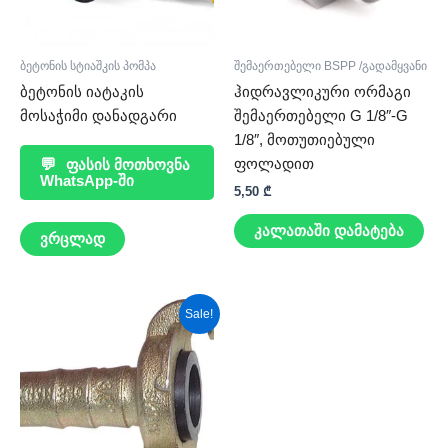
ბეტონის სტიაშკის პომპა
შემაერთებელი BSPP /გადამყვანი
ბეტონის იატაკის
ჰიდრავლიკური ორმაგი
მოსაჭიმი დანადგარი
შემაერთებელი G 1/8″-G
1/8″, მოთუთიებული
ფოლადით
💬
ფასის მოთხოვნა
WhatsApp-ში
5,50
₾
კალათაში დამატება
ვრცლად
Original
Current
Sale!
price
price
was:
is:
30,00 ₾.
26,00 ₾.