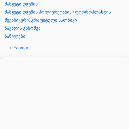
მანჟეტი დგუშის
მანჟეტი დგუშის პოლიურეტანის / ფტოროპლასტის
მექანიკური, გრაფიტული სალნიკი
ნაკადის გაზომვა
ნაწილები
Yanmar
პალეტის შესაფუთი დანადგარი
პილნიკი
პილნიკი პლასმასის
პნევმატიკა
რეზინის რგოლი
როტატორი
სალნიკი
სარქველი