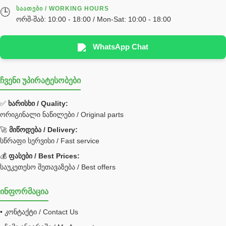
ᲡᲐᲐᲗᲔᲑᲘ / WORKING HOURS
🕒
სხადასხვა
ორშ-შაბ: 10:00 - 18:00 / Mon-Sat: 10:00 - 18:00
ტელესკოპური შტოკის სალნიკების ნაკრები
EDBRO
WhatsApp Chat
Hyva
ჩვენი უპირატესობები
უჟანგავი ფოლადი
ფილტრი
✅
ხარისხი / Quality:
ორიგინალი ნაწილები / Original parts
Bobcat ფილტრი
Caterpillar ფილტრი
🚀
მიწოდება / Delivery:
JCB ფილტრი
სწრაფი სერვისი / Fast service
💰
ფასები / Best Prices:
ქვაბი გათბობა მილები
საუკეთესო შეთავაზება / Best offers
ცენტრალური გათბობის ქვაბი
ინფორმაცია
შემაერთებელი / გადამყვანი UNF ORFS
• კონტაქტი / Contact Us
შემაერთებელი BSPP /გადამყვანი