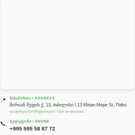
პალეტის შესაფუთი დანადგარი
პილნიკი
პილნიკი პლასმასის
პნევმატიკა
რეზინის რგოლი
როტატორი
სალნიკი
სარქველი
საცხებ საპოხი მასალები
გადაცემათა კოლოფის ზეთი( კარობკის ზეთი)
ძრავის ზეთი
ᲛᲘᲡᲐᲛᲐᲠᲗᲘ / ADDRESS
📍
მირიან მეფის ქ. 13, თბილისი / 13 Mirian Mepe St, Tbilisi
ჰიდრავლიკის ზეთი
დააჭირეთ მარშრუტისთვის / Click for directions
საჭის მექანიზმის ნაწილები (რეიკები) / Детали рулевых
ᲢᲔᲚᲔᲤᲝᲜᲘ / PHONE
📞
реек
+995 595 58 87 72
სწრაფჩამკეტი