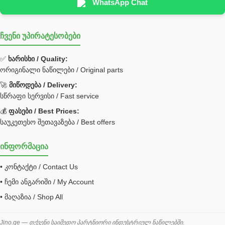
EDBRO
WhatsApp Chat
Hyva
ჩვენი უპირატესობები
უჟანგავი ფოლადი
ფილტრი
✅
ხარისხი / Quality:
ორიგინალი ნაწილები / Original parts
Bobcat ფილტრი
Caterpillar ფილტრი
🚀
მიწოდება / Delivery:
JCB ფილტრი
სწრაფი სერვისი / Fast service
💰
ფასები / Best Prices:
ქვაბი გათბობა მილები
საუკეთესო შეთავაზება / Best offers
ცენტრალური გათბობის ქვაბი
ინფორმაცია
შემაერთებელი / გადამყვანი UNF ORFS
• კონტაქტი / Contact Us
შემაერთებელი BSPP /გადამყვანი
• ჩემი ანგარიში / My Account
შესაფუთი მანქანა ვაკუმით
• მაღაზია / Shop All
შლანგი
საწვავის შლანგი
Jino.ge — თქვენი საიმედო პარტნიორი ინდუსტრიულ ნაწილებში.