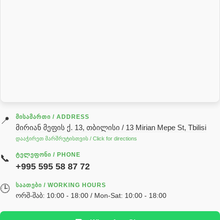
პნევმატიკა
რეზინის რგოლი
როტატორი
სალნიკი
სარქველი
საცხებ საპოხი მასალები
გადაცემათა კოლოფის ზეთი( კარობკის ზეთი)
ძრავის ზეთი
ᲛᲘᲡᲐᲛᲐᲠᲗᲘ / ADDRESS
📍
მირიან მეფის ქ. 13, თბილისი / 13 Mirian Mepe St, Tbilisi
ჰიდრავლიკის ზეთი
დააჭირეთ მარშრუტისთვის / Click for directions
საჭის მექანიზმის ნაწილები (რეიკები) / Детали рулевых
ᲢᲔᲚᲔᲤᲝᲜᲘ / PHONE
📞
реек
+995 595 58 87 72
სწრაფჩამკეტი
ᲡᲐᲐᲗᲔᲑᲘ / WORKING HOURS
🕒
სხადასხვა
ორშ-შაბ: 10:00 - 18:00 / Mon-Sat: 10:00 - 18:00
ტელესკოპური შტოკის სალნიკების ნაკრები