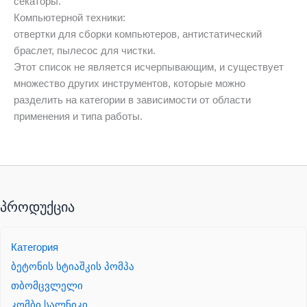
секаторы.
Компьютерной техники:
отвертки для сборки компьютеров, антистатический
браслет, пылесос для чистки.
Этот список не является исчерпывающим, и существует
множество других инструментов, которые можно
разделить на категории в зависимости от области
применения и типа работы.
პროდუქცია
Категория
ბეტონის სტიაშკის პომპა
თბომცვლელი
კომბი სალნიკი