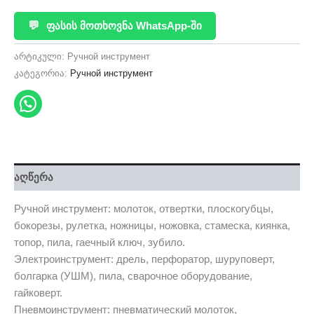
💬
ფასის მოთხოვნა WhatsApp-ში
არტიკული:
Ручной инструмент
კატეგორია:
Ручной инструмент
აღწერა
Ручной инструмент: молоток, отвертки, плоскогубцы,
бокорезы, рулетка, ножницы, ножовка, стамеска, киянка,
топор, пила, гаечный ключ, зубило.
Электроинструмент: дрель, перфоратор, шуруповерт,
болгарка (УШМ), пила, сварочное оборудование,
гайковерт.
Пневмоинструмент: пневматический молоток,