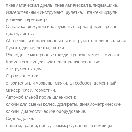
пневматическая дрель, пневматическая шлифмашина.
Измерительный инструмент: рулетка, штангенциркуль,
уровень, термометр.
Оснастка, режущий инструмент: сверла, фрезы, резцы,
диски, ленты.
Абразивный и шлифовальный инструмент: шлифовальная
бумага, диски, ленты, щетки.
Расходные материалы: гвозди, крепеж, метизы, смазки.
Кроме того, существуют специализированные
инструменты для:
Строительства:
строительный уровень, маяки, штроборез, цементный
миксер, клеи, герметики.
Автомобильной промышленности:
ключи для смены колес, домкраты, динамометрические
ключи, диагностическое оборудование.
Садоводства:
лопаты, грабли, вилы, триммеры, садовые ножницы,