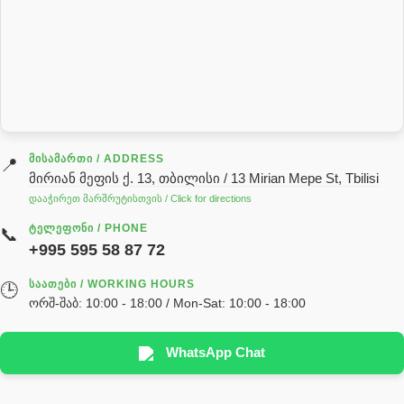
როტატორი
სალნიკი
სარქველი
საცხებ საპოხი მასალები
გადაცემათა კოლოფის ზეთი( კარობკის ზეთი)
ძრავის ზეთი
ᲛᲘᲡᲐᲛᲐᲠᲗᲘ / ADDRESS
📍
მირიან მეფის ქ. 13, თბილისი / 13 Mirian Mepe St, Tbilisi
ჰიდრავლიკის ზეთი
დააჭირეთ მარშრუტისთვის / Click for directions
საჭის მექანიზმის ნაწილები (რეიკები) / Детали рулевых
ᲢᲔᲚᲔᲤᲝᲜᲘ / PHONE
📞
реек
+995 595 58 87 72
სწრაფჩამკეტი
ᲡᲐᲐᲗᲔᲑᲘ / WORKING HOURS
🕒
სხადასხვა
ორშ-შაბ: 10:00 - 18:00 / Mon-Sat: 10:00 - 18:00
ტელესკოპური შტოკის სალნიკების ნაკრები
EDBRO
WhatsApp Chat
Hyva