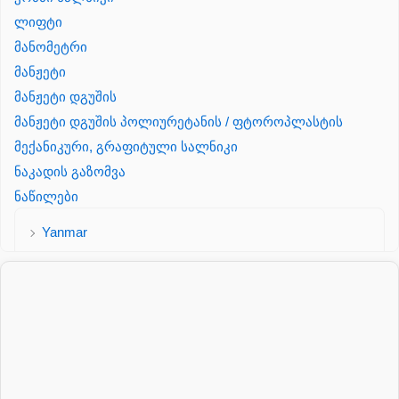
ლიფტი
მანომეტრი
მანჟეტი
მანჟეტი დგუშის
მანჟეტი დგუშის პოლიურეტანის / ფტოროპლასტის
მექანიკური, გრაფიტული სალნიკი
ნაკადის გაზომვა
ნაწილები
Yanmar
პალეტის შესაფუთი დანადგარი
პილნიკი
პილნიკი პლასმასის
პნევმატიკა
რეზინის რგოლი