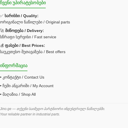
ჩვენი უპირატესობები
უჟანგავი ფოლადი
ფილტრი
✅
ხარისხი / Quality:
ორიგინალი ნაწილები / Original parts
Bobcat ფილტრი
Caterpillar ფილტრი
🚀
მიწოდება / Delivery:
JCB ფილტრი
სწრაფი სერვისი / Fast service
💰
ფასები / Best Prices:
ქვაბი გათბობა მილები
საუკეთესო შეთავაზება / Best offers
ცენტრალური გათბობის ქვაბი
ინფორმაცია
შემაერთებელი / გადამყვანი UNF ORFS
• კონტაქტი / Contact Us
შემაერთებელი BSPP /გადამყვანი
• ჩემი ანგარიში / My Account
შესაფუთი მანქანა ვაკუმით
• მაღაზია / Shop All
შლანგი
საწვავის შლანგი
Jino.ge — თქვენი საიმედო პარტნიორი ინდუსტრიულ ნაწილებში.
Your reliable partner in industrial parts.
შლანგის ჩასაპრესი დანადგარი