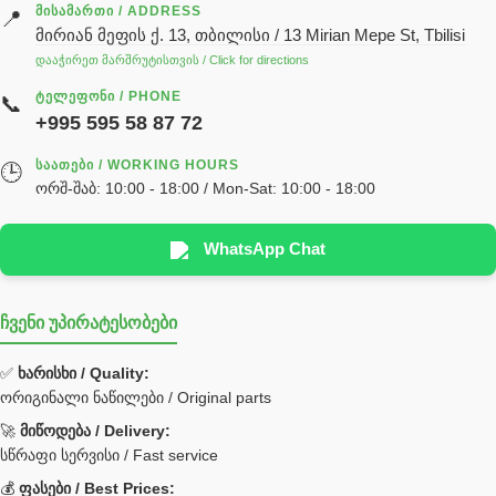
ძრავის ზეთი
ᲛᲘᲡᲐᲛᲐᲠᲗᲘ / ADDRESS
📍
მირიან მეფის ქ. 13, თბილისი / 13 Mirian Mepe St, Tbilisi
ჰიდრავლიკის ზეთი
დააჭირეთ მარშრუტისთვის / Click for directions
საჭის მექანიზმის ნაწილები (რეიკები) / Детали рулевых
ᲢᲔᲚᲔᲤᲝᲜᲘ / PHONE
📞
реек
+995 595 58 87 72
სწრაფჩამკეტი
ᲡᲐᲐᲗᲔᲑᲘ / WORKING HOURS
🕒
სხადასხვა
ორშ-შაბ: 10:00 - 18:00 / Mon-Sat: 10:00 - 18:00
ტელესკოპური შტოკის სალნიკების ნაკრები
EDBRO
WhatsApp Chat
Hyva
ჩვენი უპირატესობები
უჟანგავი ფოლადი
ფილტრი
✅
ხარისხი / Quality:
ორიგინალი ნაწილები / Original parts
Bobcat ფილტრი
Caterpillar ფილტრი
🚀
მიწოდება / Delivery:
JCB ფილტრი
სწრაფი სერვისი / Fast service
💰
ფასები / Best Prices: