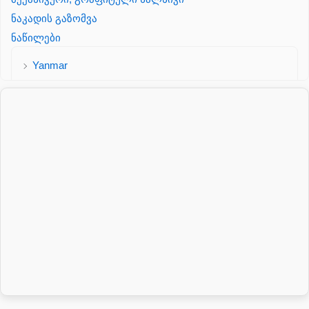
ნაკადის გაზომვა
ნაწილები
Yanmar
პალეტის შესაფუთი დანადგარი
პილნიკი
პილნიკი პლასმასის
პნევმატიკა
რეზინის რგოლი
როტატორი
სალნიკი
სარქველი
საცხებ საპოხი მასალები
გადაცემათა კოლოფის ზეთი( კარობკის ზეთი)