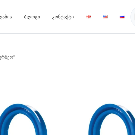
ღაზია
ბლოგი
კონტაქტი
ურნეო”