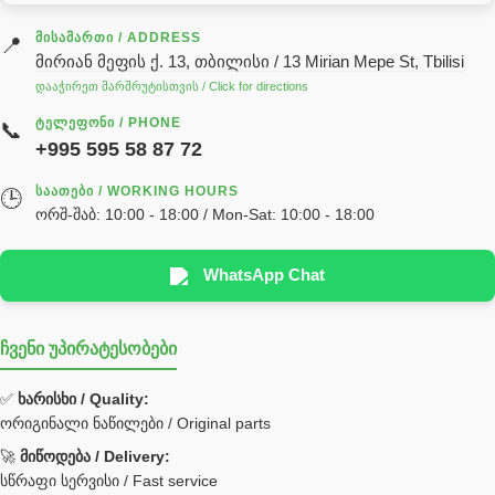
გადაცემათა კოლოფის ზეთი( კარობკის ზეთი)
ძრავის ზეთი
ᲛᲘᲡᲐᲛᲐᲠᲗᲘ / ADDRESS
📍
მირიან მეფის ქ. 13, თბილისი / 13 Mirian Mepe St, Tbilisi
ჰიდრავლიკის ზეთი
დააჭირეთ მარშრუტისთვის / Click for directions
საჭის მექანიზმის ნაწილები (რეიკები) / Детали рулевых
ᲢᲔᲚᲔᲤᲝᲜᲘ / PHONE
📞
реек
+995 595 58 87 72
სწრაფჩამკეტი
ᲡᲐᲐᲗᲔᲑᲘ / WORKING HOURS
🕒
სხადასხვა
ორშ-შაბ: 10:00 - 18:00 / Mon-Sat: 10:00 - 18:00
ტელესკოპური შტოკის სალნიკების ნაკრები
EDBRO
WhatsApp Chat
Hyva
ჩვენი უპირატესობები
უჟანგავი ფოლადი
ფილტრი
✅
ხარისხი / Quality:
ორიგინალი ნაწილები / Original parts
Bobcat ფილტრი
Caterpillar ფილტრი
🚀
მიწოდება / Delivery:
JCB ფილტრი
სწრაფი სერვისი / Fast service