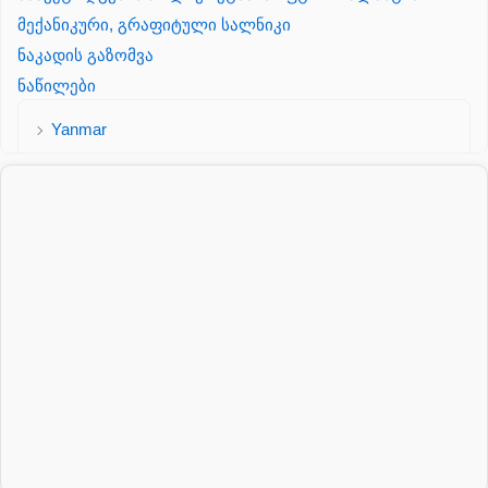
მექანიკური, გრაფიტული სალნიკი
ნაკადის გაზომვა
ნაწილები
Yanmar
პალეტის შესაფუთი დანადგარი
პილნიკი
პილნიკი პლასმასის
პნევმატიკა
რეზინის რგოლი
როტატორი
სალნიკი
სარქველი
საცხებ საპოხი მასალები