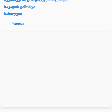
ნაკადის გაზომვა
ნაწილები
Yanmar
პალეტის შესაფუთი დანადგარი
პილნიკი
პილნიკი პლასმასის
პნევმატიკა
რეზინის რგოლი
როტატორი
სალნიკი
სარქველი
საცხებ საპოხი მასალები
გადაცემათა კოლოფის ზეთი( კარობკის ზეთი)