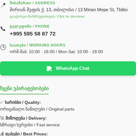
ძრავის ზეთი
ᲛᲘᲡᲐᲛᲐᲠᲗᲘ / ADDRESS
📍
მირიან მეფის ქ. 13, თბილისი / 13 Mirian Mepe St, Tbilisi
ჰიდრავლიკის ზეთი
დააჭირეთ მარშრუტისთვის / Click for directions
საჭის მექანიზმის ნაწილები (რეიკები) / Детали рулевых
ᲢᲔᲚᲔᲤᲝᲜᲘ / PHONE
📞
реек
+995 595 58 87 72
სწრაფჩამკეტი
ᲡᲐᲐᲗᲔᲑᲘ / WORKING HOURS
🕒
სხადასხვა
ორშ-შაბ: 10:00 - 18:00 / Mon-Sat: 10:00 - 18:00
ტელესკოპური შტოკის სალნიკების ნაკრები
EDBRO
WhatsApp Chat
Hyva
ჩვენი უპირატესობები
უჟანგავი ფოლადი
ფილტრი
✅
ხარისხი / Quality:
ორიგინალი ნაწილები / Original parts
Bobcat ფილტრი
Caterpillar ფილტრი
🚀
მიწოდება / Delivery:
JCB ფილტრი
სწრაფი სერვისი / Fast service
💰
ფასები / Best Prices: