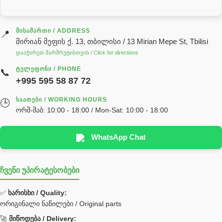
გადაცემათა კოლოფის ზეთი( კარობკის ზეთი)
ძრავის ზეთი
ᲛᲘᲡᲐᲛᲐᲠᲗᲘ / ADDRESS
📍
მირიან მეფის ქ. 13, თბილისი / 13 Mirian Mepe St, Tbilisi
ჰიდრავლიკის ზეთი
დააჭირეთ მარშრუტისთვის / Click for directions
საჭის მექანიზმის ნაწილები (რეიკები) / Детали рулевых
ᲢᲔᲚᲔᲤᲝᲜᲘ / PHONE
📞
реек
+995 595 58 87 72
სწრაფჩამკეტი
ᲡᲐᲐᲗᲔᲑᲘ / WORKING HOURS
🕒
სხადასხვა
ორშ-შაბ: 10:00 - 18:00 / Mon-Sat: 10:00 - 18:00
ტელესკოპური შტოკის სალნიკების ნაკრები
EDBRO
WhatsApp Chat
Hyva
ჩვენი უპირატესობები
უჟანგავი ფოლადი
ფილტრი
✅
ხარისხი / Quality:
ორიგინალი ნაწილები / Original parts
Bobcat ფილტრი
Caterpillar ფილტრი
🚀
მიწოდება / Delivery: