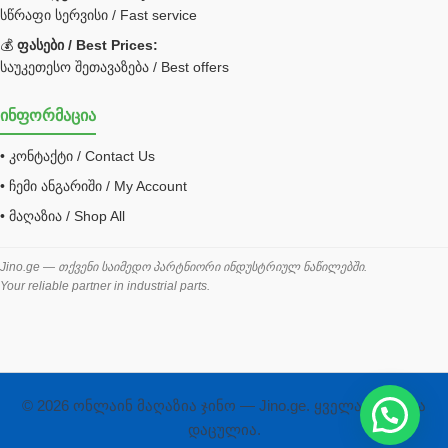
JCB ფილტრი
სწრაფი სერვისი / Fast service
💰
ფასები / Best Prices:
ქვაბი გათბობა მილები
საუკეთესო შეთავაზება / Best offers
ცენტრალური გათბობის ქვაბი
ინფორმაცია
შემაერთებელი / გადამყვანი UNF ORFS
• კონტაქტი / Contact Us
შემაერთებელი BSPP /გადამყვანი
• ჩემი ანგარიში / My Account
შესაფუთი მანქანა ვაკუმით
• მაღაზია / Shop All
შლანგი
საწვავის შლანგი
Jino.ge — თქვენი საიმედო პარტნიორი ინდუსტრიულ ნაწილებში.
Your reliable partner in industrial parts.
შლანგის ჩასაპრესი დანადგარი
ხამუთი
ხელსაწყოები
ჰაერის კონდიციონერი
© 2026 ონლაინ მაღაზია ჯინო — Jino.ge. ყველა უფლება
ჰიდრავლიკა და პნევმატიკა
დაცულია.