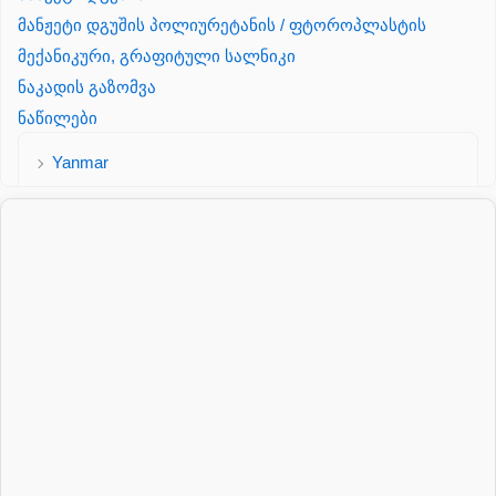
მანჟეტი დგუშის პოლიურეტანის / ფტოროპლასტის
მექანიკური, გრაფიტული სალნიკი
ნაკადის გაზომვა
ნაწილები
Yanmar
პალეტის შესაფუთი დანადგარი
პილნიკი
პილნიკი პლასმასის
პნევმატიკა
რეზინის რგოლი
როტატორი
სალნიკი
სარქველი
საცხებ საპოხი მასალები